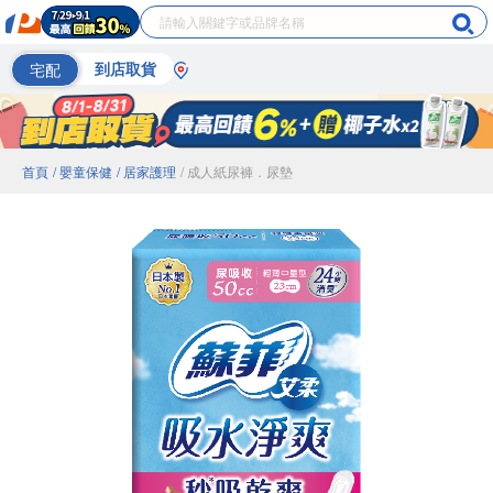
宅配
到店取貨
首頁
/ 嬰童保健
/ 居家護理
/ 成人紙尿褲．尿墊