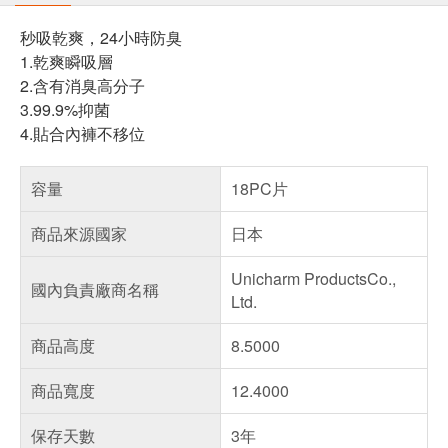
秒吸乾爽，24小時防臭
1.乾爽瞬吸層
2.含有消臭高分子
3.99.9%抑菌
4.貼合內褲不移位
容量
18PC片
商品來源國家
日本
Unicharm ProductsCo.,
國內負責廠商名稱
Ltd.
商品高度
8.5000
商品寬度
12.4000
保存天數
3年