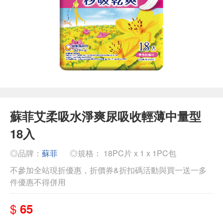
蘇菲艾柔吸水淨爽尿吸收輕薄中量型
18入
◎品牌：
蘇菲
◎規格： 18PC片 x 1 x 1PC包
不參加全站現折優惠，折價券&折扣碼活動與買一送一多
件優惠不得併用
$
65