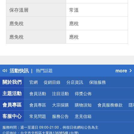
保存溫層
常溫
應免稅
應稅
應免稅
應稅
偏遠地區配送
詐騙網頁！請小心！
得獎公告
活動快訊
more
熱門話題
銀行優惠
關於我們
官網
促銷目錄
分店資訊
保險服務
偏遠地區配送
詐騙網頁！請小心！
主題活動
會員活動
注目活動
得獎公佈
會員專區
會員專區
大宗採購
購物須知
會員服務條款
隱
客服中心
常見問題
服務公告
意見信箱
服務時間：
週一至週日 09:00-21:00，例假日依網站公告為主
公司地址：
台北市北投區大業路136號5樓 (台灣)