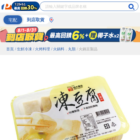
宅配
到店取貨
首頁
/ 生鮮冷凍
/ 火烤料理
/ 火鍋料．丸類
/ 火鍋豆製品