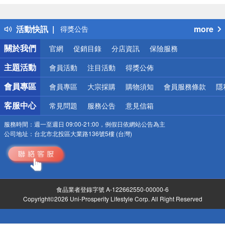
偏遠地區配送
詐騙網頁！請小心！
活動快訊
more
得獎公告
熱門話題
關於我們
官網
促銷目錄
分店資訊
保險服務
銀行優惠
偏遠地區配送
主題活動
會員活動
注目活動
得獎公佈
詐騙網頁！請小心！
會員專區
會員專區
大宗採購
購物須知
會員服務條款
隱
客服中心
常見問題
服務公告
意見信箱
服務時間：
週一至週日 09:00-21:00，例假日依網站公告為主
公司地址：
台北市北投區大業路136號5樓 (台灣)
食品業者登錄字號 A-122662550-00000-6
Copyright©2026 Uni-Prosperity Lifestyle Corp. All Right Reserved