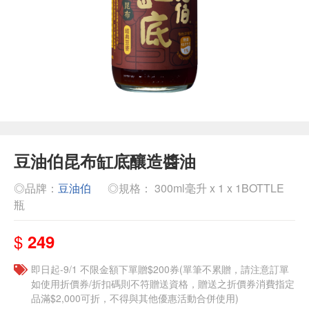
豆油伯昆布缸底釀造醬油
◎品牌：
豆油伯
◎規格： 300ml毫升 x 1 x 1BOTTLE
瓶
$
249
即日起-9/1 不限金額下單贈$200券(單筆不累贈，請注意訂單
如使用折價券/折扣碼則不符贈送資格，贈送之折價券消費指定
品滿$2,000可折，不得與其他優惠活動合併使用)