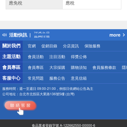
應免稅
應稅
偏遠地區配送
詐騙網頁！請小心！
得獎公告
活動快訊
more
熱門話題
銀行優惠
關於我們
官網
促銷目錄
分店資訊
保險服務
偏遠地區配送
詐騙網頁！請小心！
主題活動
會員活動
注目活動
得獎公佈
會員專區
會員專區
大宗採購
購物須知
會員服務條款
隱
客服中心
常見問題
服務公告
意見信箱
服務時間：
週一至週日 09:00-21:00，例假日依網站公告為主
公司地址：
台北市北投區大業路136號5樓 (台灣)
食品業者登錄字號 A-122662550-00000-6