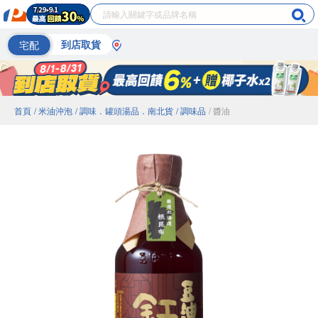
宅配
到店取貨
首頁
/ 米油沖泡
/ 調味．罐頭湯品．南北貨
/ 調味品
/ 醬油