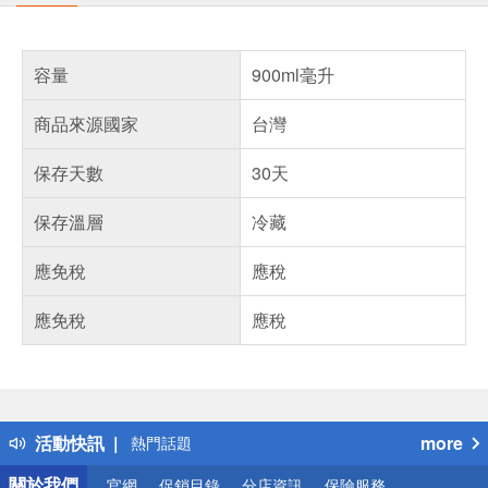
容量
900ml毫升
商品來源國家
台灣
保存天數
30天
保存溫層
冷藏
應免稅
應稅
應免稅
應稅
偏遠地區配送
詐騙網頁！請小心！
得獎公告
活動快訊
more
熱門話題
銀行優惠
關於我們
官網
促銷目錄
分店資訊
保險服務