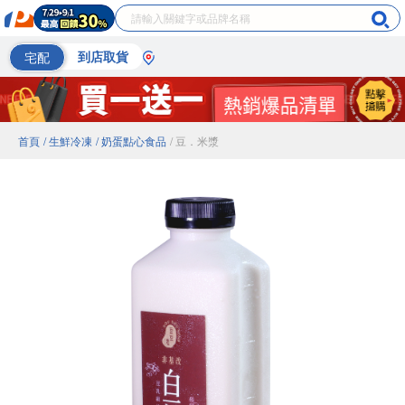
宅配
到店取貨
首頁
/ 生鮮冷凍
/ 奶蛋點心食品
/ 豆．米漿