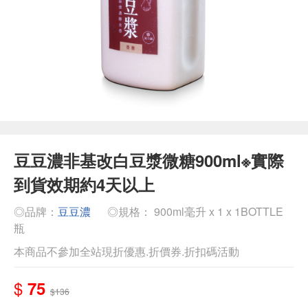
豆豆濃非基改白豆漿微糖900ml※實際
到貨效期約4天以上
◎品牌：
豆豆濃
◎規格： 900ml毫升 x 1 x 1BOTTLE
瓶
本商品不參加全站現折優惠.折價券.折扣碼活動
$
75
$136