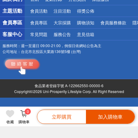
偏遠地區配送
詐騙網頁！請小心！
主題活動
會員活動
注目活動
得獎公佈
會員專區
會員專區
大宗採購
購物須知
會員服務條款
隱
客服中心
常見問題
服務公告
意見信箱
服務時間：
週一至週日 09:00-21:00，例假日依網站公告為主
公司地址：
台北市北投區大業路136號5樓 (台灣)
食品業者登錄字號 A-122662550-00000-6
Copyright©2026 Uni-Prosperity Lifestyle Corp. All Right Reserved
0
立即購買
加入購物車
收藏
購物車