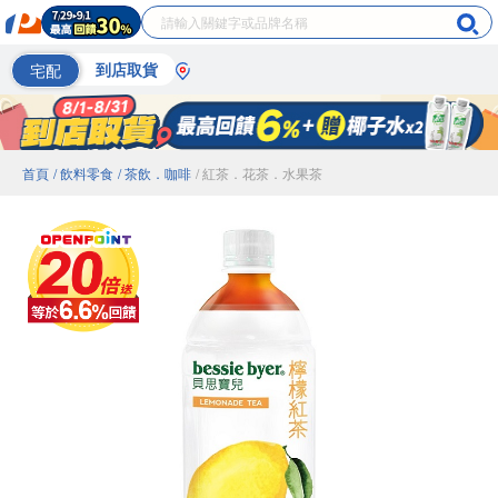
宅配
到店取貨
首頁
/ 飲料零食
/ 茶飲．咖啡
/ 紅茶．花茶．水果茶