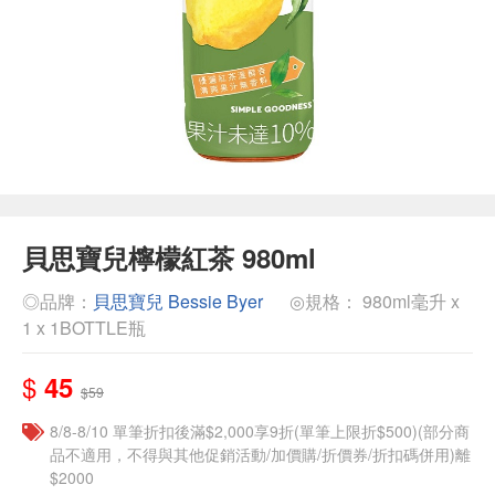
貝思寶兒檸檬紅茶 980ml
◎品牌：
貝思寶兒 Bessie Byer
◎規格： 980ml毫升 x
1 x 1BOTTLE瓶
$
45
$59
8/8-8/10 單筆折扣後滿$2,000享9折(單筆上限折$500)(部分商
品不適用，不得與其他促銷活動/加價購/折價券/折扣碼併用)離
$2000