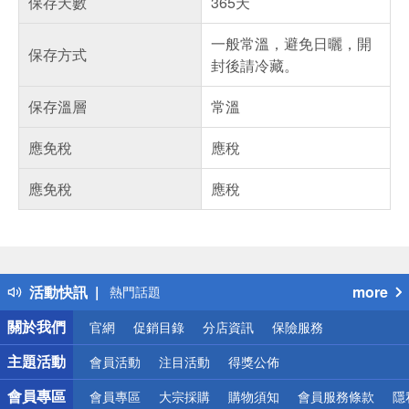
保存天數
365天
一般常溫，避免日曬，開
保存方式
封後請冷藏。
保存溫層
常溫
應免稅
應稅
應免稅
應稅
偏遠地區配送
詐騙網頁！請小心！
得獎公告
活動快訊
more
熱門話題
銀行優惠
關於我們
官網
促銷目錄
分店資訊
保險服務
偏遠地區配送
詐騙網頁！請小心！
主題活動
會員活動
注目活動
得獎公佈
會員專區
會員專區
大宗採購
購物須知
會員服務條款
隱