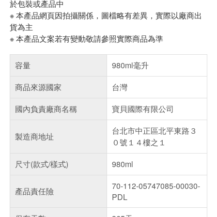
於包裝或產品中
※ 本產品網頁因拍攝關係，圖檔略有差異，實際以廠商出
貨為主
※ 本產品文案若有變動敬請參照實際商品為準
容量
980ml毫升
商品來源國家
台灣
國內負責廠商名稱
寶貝國際有限公司
台北市中正區北平東路３
製造商地址
０號１４樓之１
尺寸(款式/樣式)
980ml
70-112-05747085-00030-
產品責任險
PDL