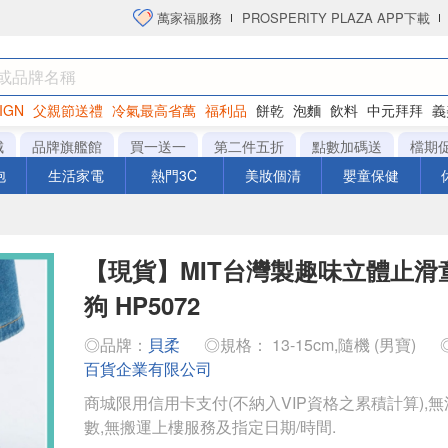
萬家福服務
PROSPERITY PLAZA APP下載
IGN
父親節送禮
冷氣最高省萬
福利品
餅乾
泡麵
飲料
中元拜拜
義
洋芋片
城
品牌旗艦館
買一送一
第二件五折
點數加碼送
檔期
泡
生活家電
熱門3C
美妝個清
嬰童保健
【現貨】MIT台灣製趣味立體止滑
狗 HP5072
◎品牌：
貝柔
◎規格： 13-15cm,隨機 (男寶)
百貨企業有限公司
商城限用信用卡支付(不納入VIP資格之累積計算),無
數,無搬運上樓服務及指定日期/時間.