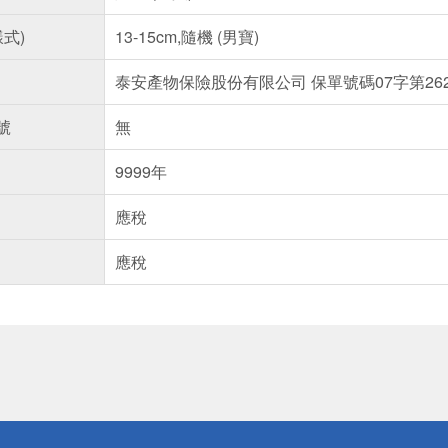
樣式)
13-15cm,隨機 (男寶)
泰安產物保險股份有限公司 保單號碼07字第2622
號
無
9999年
應稅
應稅
送
請小心！