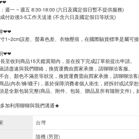
❤❤
週一 ~ 週五 8:30-18:00 (六日及國定假日暫不提供服務)
成付款後3-5工作天送達 (不含六日及國定假日等狀況)
嚀❤❤
寸1~2cm誤差、螢幕色差、衣物壓痕，在國際驗貨標準是屬可
明❤❤
延長至收到商品15天鑑賞期內，並在按下完成訂單前提出申請。
疵請盡速與我們聯絡，換貨運費由賣家承擔，請聊聊洽客服。
不合、顏色不滿意等狀況，換貨運費需由買家承擔，請聊聊洽客
商品(內衣/褲/襪子)，基於保障消費者個人衛生，經拆封或試穿
須是全新包裝完整(商品、附件、包裝、贈品及所有隨附文件)，
多加利用聊聊與我們溝通★
家
台灣
隨機 (男寶)