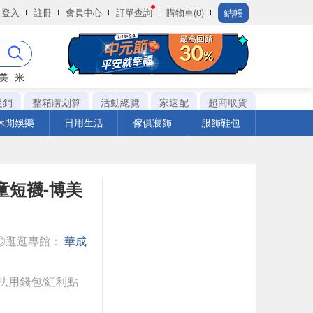
結帳
登入
註冊
會員中心
訂單查詢
購物車(0)
美
米
促銷
整箱購划算
活動總覽
家速配
超商取貨
休閒娛樂
日用生活
傢俱寢飾
服飾鞋包
童短襪-博美
◎逛逛專館：
華成
法用錢包/紅利點