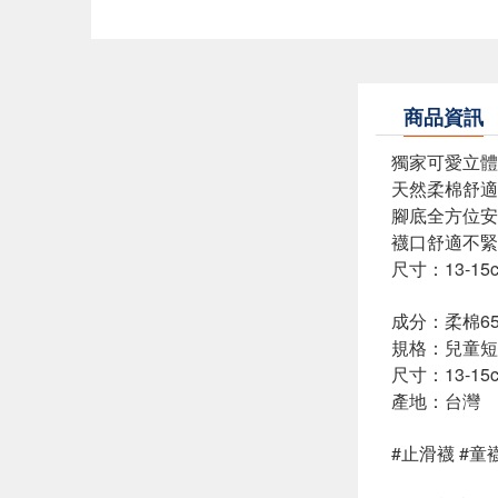
商品資訊
獨家可愛立體
天然柔棉舒適
腳底全方位安
襪口舒適不緊
尺寸：13-15c
成分：柔棉6
規格：兒童短
尺寸：13-15cm
產地：台灣
#止滑襪 #童