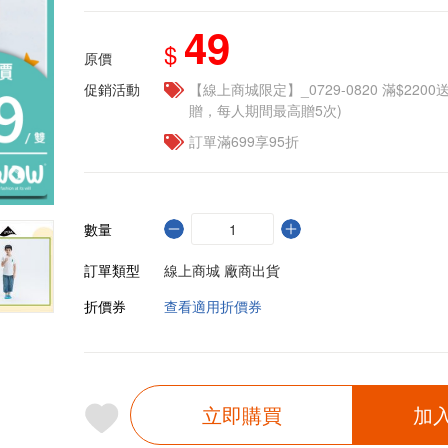
49
$
原價
促銷活動
【線上商城限定】_0729-0820 滿$2200
贈，每人期間最高贈5次)
訂單滿699享95折
數量
訂單類型
線上商城 廠商出貨
折價券
查看適用折價券
立即購買
加