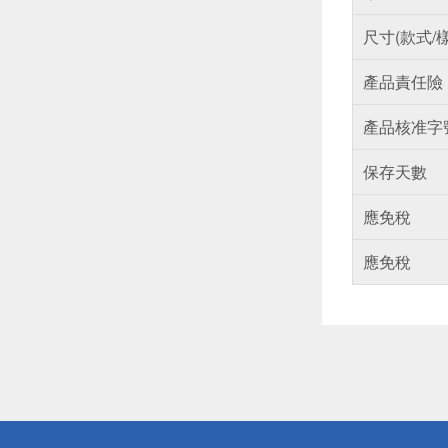
尺寸(款式/
產品責任險
產品核准字
保存天數
應免稅
應免稅
偏遠地區配
詐騙網頁！