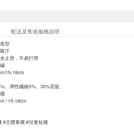
配送及售後服務說明
造型
吸汗
全止滑，不易打滑
繃
m/15-18cm
5%、彈性纖維5%、30%尼龍
襪
 / 15-18cm
襪 #立體童襪 #兒童短襪