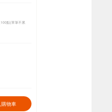
送100點(單筆不累
入購物車