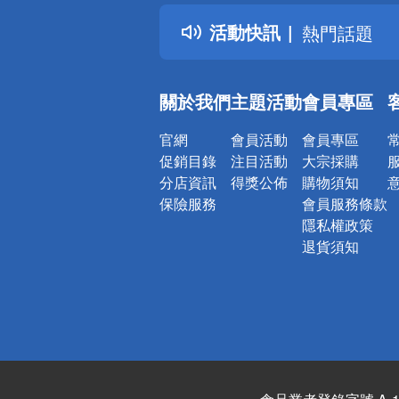
得獎公告
活動快訊
熱門話題
銀行優惠
偏遠地區配
關於我們
主題活動
會員專區
詐騙網頁！
官網
會員活動
會員專區
促銷目錄
注目活動
大宗採購
分店資訊
得獎公佈
購物須知
保險服務
會員服務條款
隱私權政策
退貨須知