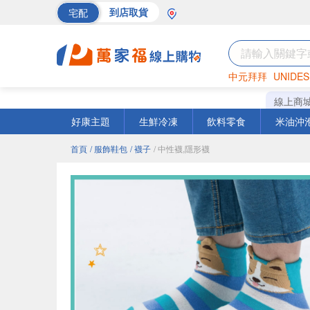
宅配
到店取貨
中元拜拜
UNIDES
巧克力
罐頭
海苔
線上商
好康主題
生鮮冷凍
飲料零食
米油沖
首頁
/ 服飾鞋包
/ 襪子
/ 中性襪,隱形襪