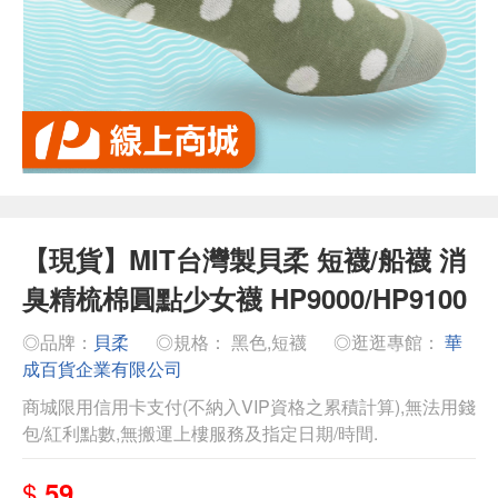
【現貨】MIT台灣製貝柔 短襪/船襪 消
臭精梳棉圓點少女襪 HP9000/HP9100
◎品牌：
貝柔
◎規格： 黑色,短襪
◎逛逛專館：
華
成百貨企業有限公司
商城限用信用卡支付(不納入VIP資格之累積計算),無法用錢
包/紅利點數,無搬運上樓服務及指定日期/時間.
$
59