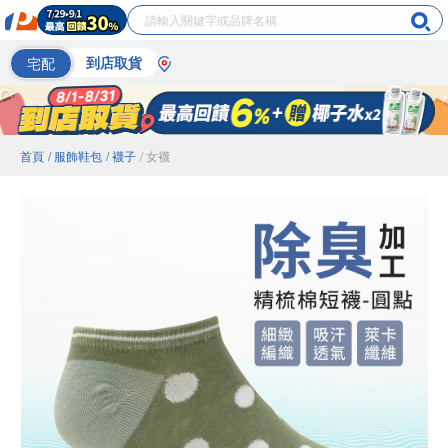
宅配
到店取貨
首頁
/ 服飾鞋包
/ 襪子
/ 女襪