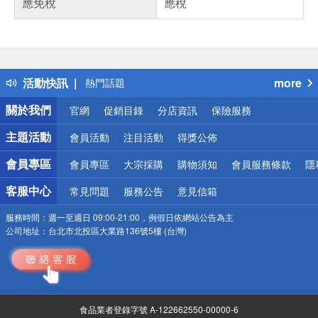
應免稅
應稅
偏遠地區配送
詐騙網頁！請小心！
得獎公告
活動快訊
more
熱門話題
銀行優惠
關於我們
官網
促銷目錄
分店資訊
保險服務
偏遠地區配送
詐騙網頁！請小心！
主題活動
會員活動
注目活動
得獎公佈
會員專區
會員專區
大宗採購
購物須知
會員服務條款
隱
客服中心
常見問題
服務公告
意見信箱
服務時間：
週一至週日 09:00-21:00，例假日依網站公告為主
公司地址：
台北市北投區大業路136號5樓 (台灣)
食品業者登錄字號 A-122662550-00000-6