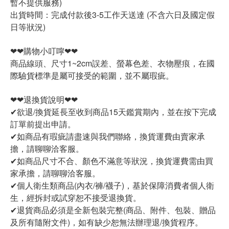
暫不提供服務)
出貨時間：完成付款後3-5工作天送達 (不含六日及國定假
日等狀況)
❤❤購物小叮嚀❤❤
商品線頭、尺寸1~2cm誤差、螢幕色差、衣物壓痕，在國
際驗貨標準是屬可接受的範圍，並不屬瑕疵。
❤❤退換貨說明❤❤
✔欲退/換貨延長至收到商品15天鑑賞期內，並在按下完成
訂單前提出申請。
✔如商品有瑕疵請盡速與我們聯絡，換貨運費由賣家承
擔，請聊聊洽客服。
✔如商品尺寸不合、顏色不滿意等狀況，換貨運費需由買
家承擔，請聊聊洽客服。
✔個人衛生類商品(內衣/褲/襪子)，基於保障消費者個人衛
生，經拆封或試穿恕不接受退換貨。
✔退貨商品必須是全新包裝完整(商品、附件、包裝、贈品
及所有隨附文件)，如有缺少恕無法辦理退/換貨程序。