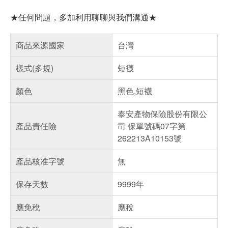
★任何問題，多加利用聊聊與我們溝通★
商品來源國家
台灣
樣式(多規)
短襪
顏色
黑色,短襪
泰安產物保險股份有限公
產品責任險
司 保單號碼07字第
262213A10153號
產品核准字號
無
保存天數
9999年
應免稅
應稅