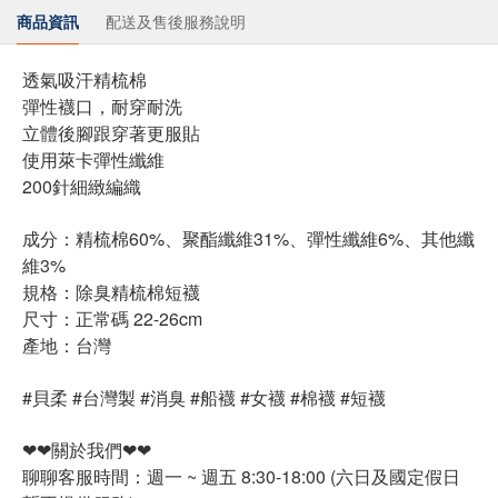
商品資訊
配送及售後服務說明
透氣吸汗精梳棉
彈性襪口，耐穿耐洗
立體後腳跟穿著更服貼
使用萊卡彈性纖維
200針細緻編織
成分：精梳棉60%、聚酯纖維31%、彈性纖維6%、其他纖
維3%
規格：除臭精梳棉短襪
尺寸：正常碼 22-26cm
產地：台灣
#貝柔 #台灣製 #消臭 #船襪 #女襪 #棉襪 #短襪
❤❤關於我們❤❤
聊聊客服時間：週一 ~ 週五 8:30-18:00 (六日及國定假日