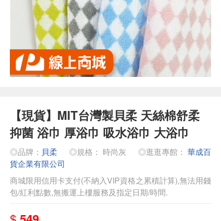
【現貨】MIT台灣製貝柔 天絲棉舒柔
抑菌 浴巾 厚浴巾 吸水浴巾 大浴巾
◎品牌：
貝柔
◎規格： 時尚灰
◎逛逛專館：
華成百
貨企業有限公司
商城限用信用卡支付(不納入VIP資格之累積計算),無法用錢
包/紅利點數,無搬運上樓服務及指定日期/時間.
$
549