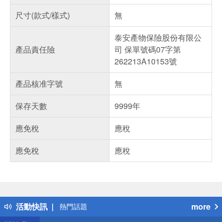
尺寸(款式/樣式)
無
泰安產物保險股份有限公
產品責任險
司 保單號碼07字第
262213A10153號
產品核准字號
無
保存天數
9999年
應免稅
應稅
應免稅
應稅
偏遠地區配送
詐騙網頁！請小心！
得獎公告
活動快訊
more
熱門話題
銀行優惠