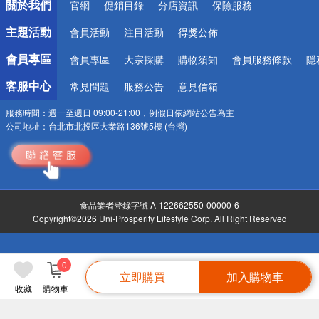
關於我們
官網
促銷目錄
分店資訊
保險服務
偏遠地區配送
詐騙網頁！請小心！
主題活動
會員活動
注目活動
得獎公佈
會員專區
會員專區
大宗採購
購物須知
會員服務條款
隱
客服中心
常見問題
服務公告
意見信箱
服務時間：
週一至週日 09:00-21:00，例假日依網站公告為主
公司地址：
台北市北投區大業路136號5樓 (台灣)
食品業者登錄字號 A-122662550-00000-6
Copyright©2026 Uni-Prosperity Lifestyle Corp. All Right Reserved
0
立即購買
加入購物車
收藏
購物車