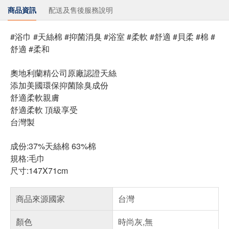
商品資訊
配送及售後服務說明
#浴巾 #天絲棉 #抑菌消臭 #浴室 #柔軟 #舒適 #貝柔 #棉 #
舒適 #柔和
奧地利蘭精公司原廠認證天絲
添加美國環保抑菌除臭成份
舒適柔軟親膚
舒適柔軟 頂級享受
台灣製
成份:37%天絲棉 63%棉
規格:毛巾
尺寸:147X71cm
商品來源國家
台灣
顏色
時尚灰,無