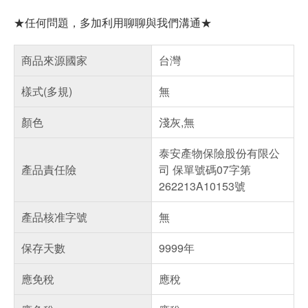
★任何問題，多加利用聊聊與我們溝通★
商品來源國家
台灣
樣式(多規)
無
顏色
淺灰,無
泰安產物保險股份有限公
產品責任險
司 保單號碼07字第
262213A10153號
產品核准字號
無
保存天數
9999年
應免稅
應稅