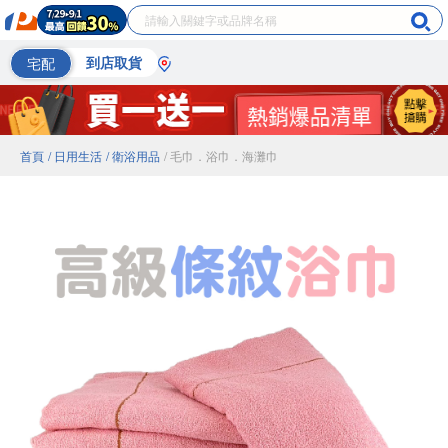
宅配
到店取貨
首頁
/ 日用生活
/ 衛浴用品
/ 毛巾．浴巾．海灘巾