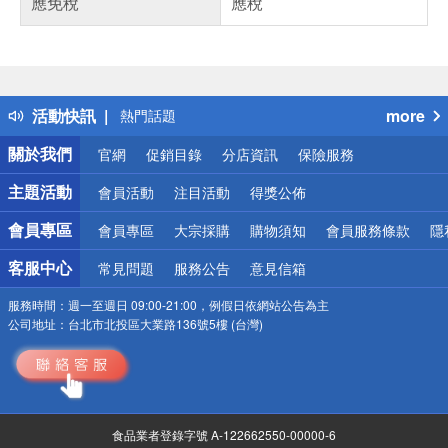
應免稅
應稅
偏遠地區配送
詐騙網頁！請小心！
得獎公告
活動快訊
more
熱門話題
銀行優惠
關於我們
官網
促銷目錄
分店資訊
保險服務
偏遠地區配送
詐騙網頁！請小心！
主題活動
會員活動
注目活動
得獎公佈
會員專區
會員專區
大宗採購
購物須知
會員服務條款
隱
客服中心
常見問題
服務公告
意見信箱
服務時間：
週一至週日 09:00-21:00，例假日依網站公告為主
公司地址：
台北市北投區大業路136號5樓 (台灣)
食品業者登錄字號 A-122662550-00000-6