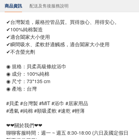
商品資訊
配送及售後服務說明
✔台灣製造，嚴格控管品質。買得放心、用得安心。
✔100%純棉製造
✔適合闔家大小使用
✔瞬間吸水、柔軟舒適觸感，適合闔家大小使用
✔不含螢光劑
◉ 規格：貝柔高級條紋浴巾
◉ 成分：100%純棉
◉ 尺寸：73*135 cm
◉ 產地：台灣
#貝柔 #台灣製 #MIT #浴巾 #居家用品
#透氣 #純棉 #順吸柔軟 #速乾 #輕薄
❤❤關於我們❤❤
聊聊客服時間：週一 ~ 週五 8:30-18:00 (六日及國定假日