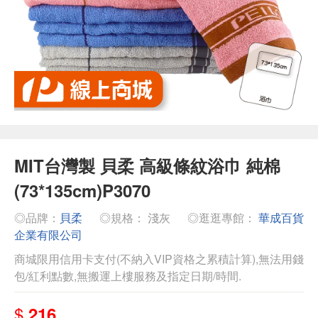
MIT台灣製 貝柔 高級條紋浴巾 純棉
(73*135cm)P3070
◎品牌：
貝柔
◎規格： 淺灰
◎逛逛專館：
華成百貨
企業有限公司
商城限用信用卡支付(不納入VIP資格之累積計算),無法用錢
包/紅利點數,無搬運上樓服務及指定日期/時間.
$
216