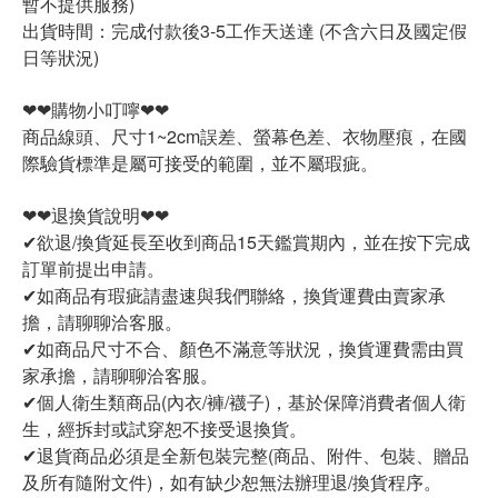
暫不提供服務)
出貨時間：完成付款後3-5工作天送達 (不含六日及國定假
日等狀況)
❤❤購物小叮嚀❤❤
商品線頭、尺寸1~2cm誤差、螢幕色差、衣物壓痕，在國
際驗貨標準是屬可接受的範圍，並不屬瑕疵。
❤❤退換貨說明❤❤
✔欲退/換貨延長至收到商品15天鑑賞期內，並在按下完成
訂單前提出申請。
✔如商品有瑕疵請盡速與我們聯絡，換貨運費由賣家承
擔，請聊聊洽客服。
✔如商品尺寸不合、顏色不滿意等狀況，換貨運費需由買
家承擔，請聊聊洽客服。
✔個人衛生類商品(內衣/褲/襪子)，基於保障消費者個人衛
生，經拆封或試穿恕不接受退換貨。
✔退貨商品必須是全新包裝完整(商品、附件、包裝、贈品
及所有隨附文件)，如有缺少恕無法辦理退/換貨程序。