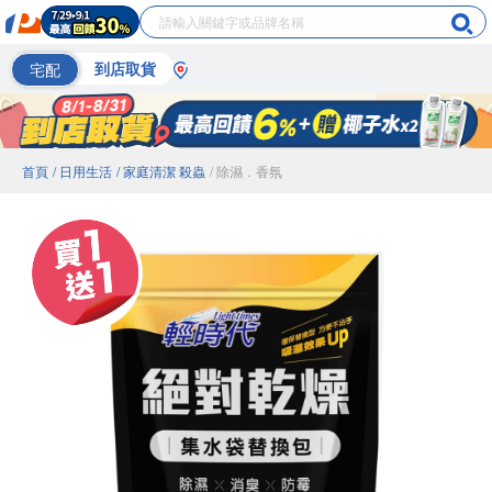
宅配
到店取貨
首頁
/ 日用生活
/ 家庭清潔 殺蟲
/ 除濕．香氛