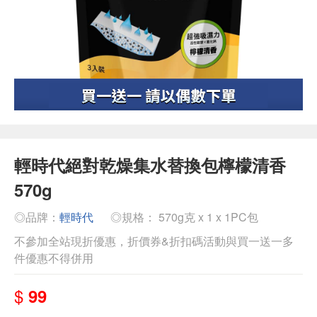
輕時代絕對乾燥集水替換包檸檬清香
570g
◎品牌：
輕時代
◎規格： 570g克 x 1 x 1PC包
不參加全站現折優惠，折價券&折扣碼活動與買一送一多
件優惠不得併用
$
99