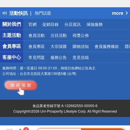
詐騙網頁！請小心！
得獎公告
活動快訊
more
熱門話題
銀行優惠
關於我們
官網
促銷目錄
分店資訊
保險服務
偏遠地區配送
詐騙網頁！請小心！
主題活動
會員活動
注目活動
得獎公佈
會員專區
會員專區
大宗採購
購物須知
會員服務條款
隱
客服中心
常見問題
服務公告
意見信箱
服務時間：
週一至週日 09:00-21:00，例假日依網站公告為主
公司地址：
台北市北投區大業路136號5樓 (台灣)
食品業者登錄字號 A-122662550-00000-6
Copyright©2026 Uni-Prosperity Lifestyle Corp. All Right Reserved
0