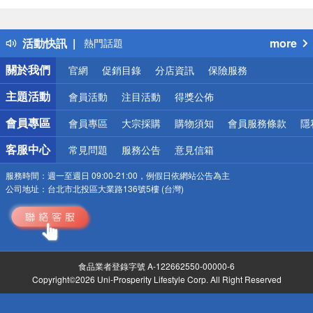
詐騙網頁！請小心！
得獎公告
活動快訊
more
熱門話題
銀行優惠
關於我們
官網
促銷目錄
分店資訊
保險服務
偏遠地區配送
詐騙網頁！請小心！
主題活動
會員活動
注目活動
得獎公佈
會員專區
會員專區
大宗採購
購物須知
會員服務條款
隱
客服中心
常見問題
服務公告
意見信箱
服務時間：
週一至週日 09:00-21:00，例假日依網站公告為主
公司地址：
台北市北投區大業路136號5樓 (台灣)
食品業者登錄字號 A-122662550-00000-6
Copyright©2026 Uni-Prosperity Lifestyle Corp. All Right Reserved