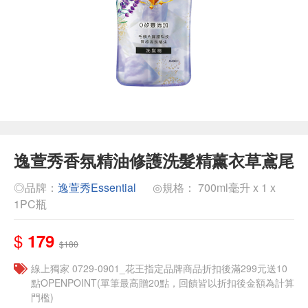
逸萱秀香氛精油修護洗髮精薰衣草鳶尾
◎品牌：
逸萱秀Essential
◎規格： 700ml毫升 x 1 x
1PC瓶
$
179
$180
線上獨家 0729-0901_花王指定品牌商品折扣後滿299元送10
點OPENPOINT(單筆最高贈20點，回饋皆以折扣後金額為計算
門檻)