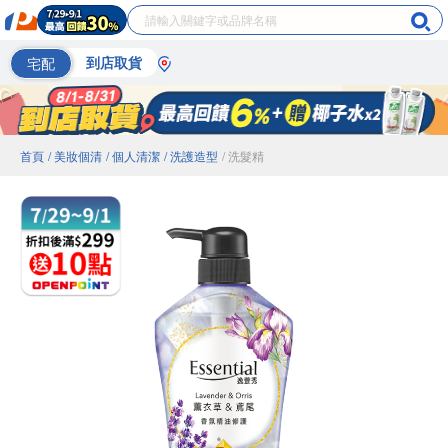
宅配
到店取貨
首頁
/ 美妝個清
/ 個人清潔
/ 洗護造型
/ 洗髮精