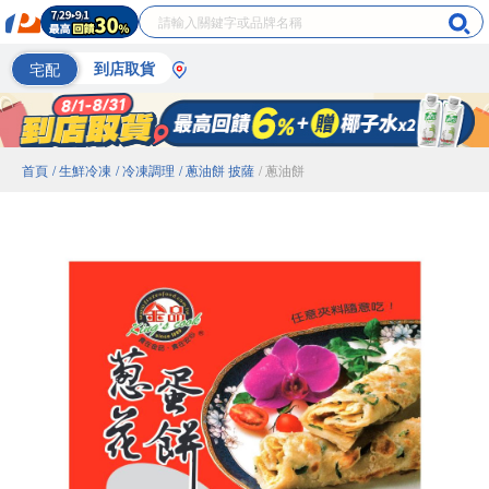
宅配
到店取貨
首頁
/ 生鮮冷凍
/ 冷凍調理
/ 蔥油餅 披薩
/ 蔥油餅