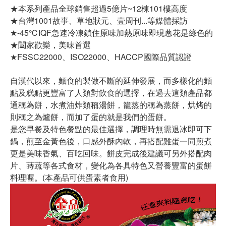
★本系列產品全球銷售超過5億片~12棟101樓高度
★台灣1001故事、草地狀元、壹周刊...等媒體採訪
★-45℃IQF急速冷凍鎖住原味加熱原味即現蔥花是綠色的
★闔家歡樂，美味首選
★FSSC22000、ISO22000、HACCP國際品質認證
自漢代以來，麵食的製做不斷的延伸發展，而多樣化的麵
點及糕點更豐富了人類對飲食的選擇，在過去這類產品都
通稱為餅，水煮油炸類稱湯餅，籠蒸的稱為蒸餅，烘烤的
則稱之為爐餅，而加了蛋的就是我們的蛋餅。
是您早餐及特色餐點的最佳選擇，調理時無需退冰即可下
鍋，煎至金黃色後，口感外酥內軟，再搭配雞蛋一同煎煮
更是美味香氣、百吃回味。餅皮完成後建議可另外搭配肉
片、蒔蔬等各式食材，變化為各具特色又營養豐富的蛋餅
料理喔。(本產品可供蛋素者食用)