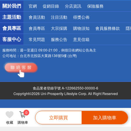
銀行優惠
關於我們
官網
促銷目錄
分店資訊
保險服務
偏遠地區配送
詐騙網頁！請小心！
主題活動
會員活動
注目活動
得獎公佈
會員專區
會員專區
大宗採購
購物須知
會員服務條款
隱
客服中心
常見問題
服務公告
意見信箱
服務時間：
週一至週日 09:00-21:00，例假日依網站公告為主
公司地址：
台北市北投區大業路136號5樓 (台灣)
食品業者登錄字號 A-122662550-00000-6
Copyright©2026 Uni-Prosperity Lifestyle Corp. All Right Reserved
0
立即購買
加入購物車
收藏
購物車