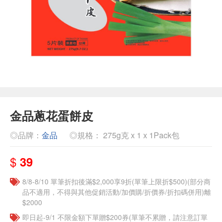
金品蔥花蛋餅皮
◎品牌：
金品
◎規格： 275g克 x 1 x 1Pack包
$
39
8/8-8/10 單筆折扣後滿$2,000享9折(單筆上限折$500)(部分商
品不適用，不得與其他促銷活動/加價購/折價券/折扣碼併用)離
$2000
即日起-9/1 不限金額下單贈$200券(單筆不累贈，請注意訂單