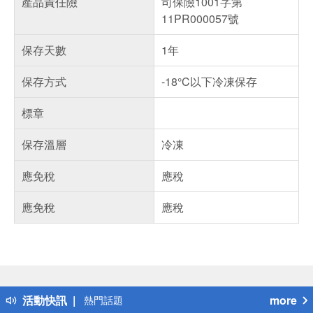
產品責任險
司保險1001字第
11PR000057號
保存天數
1年
保存方式
-18°C以下冷凍保存
標章
保存溫層
冷凍
應免稅
應稅
應免稅
應稅
偏遠地區配送
詐騙網頁！請小心！
得獎公告
活動快訊
more
熱門話題