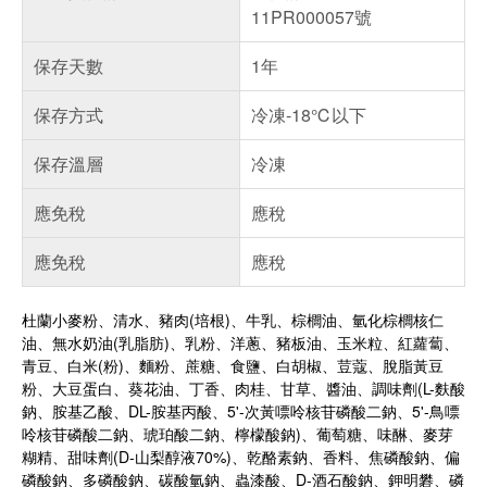
11PR000057號
保存天數
1年
保存方式
冷凍-18℃以下
保存溫層
冷凍
應免稅
應稅
應免稅
應稅
杜蘭小麥粉、清水、豬肉(培根)、牛乳、棕櫚油、氫化棕櫚核仁
油、無水奶油(乳脂肪)、乳粉、洋蔥、豬板油、玉米粒、紅蘿蔔、
青豆、白米(粉)、麵粉、蔗糖、食鹽、白胡椒、荳蔻、脫脂黃豆
粉、大豆蛋白、葵花油、丁香、肉桂、甘草、醬油、調味劑(L-麩酸
鈉、胺基乙酸、DL-胺基丙酸、5'-次黃嘌呤核苷磷酸二鈉、5'-鳥嘌
呤核苷磷酸二鈉、琥珀酸二鈉、檸檬酸鈉)、葡萄糖、味醂、麥芽
糊精、甜味劑(D-山梨醇液70%)、乾酪素鈉、香料、焦磷酸鈉、偏
磷酸鈉、多磷酸鈉、碳酸氫鈉、蟲漆酸、D-酒石酸鈉、鉀明礬、磷