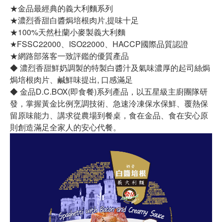
★金品最經典的義大利麵系列
★濃烈香甜白醬焗培根肉片,提味十足
★100%天然杜蘭小麥製義大利麵
★FSSC22000、ISO22000、HACCP國際品質認證
★網路部落客一致評鑑的優質產品
◆ 濃烈香甜鮮奶調製的特製白醬汁及氣味濃厚的起司絲焗
焗培根肉片、鹹鮮味提出, 口感滿足
◆ 金品D.C.BOX(即食餐)系列產品，以五星級主廚團隊研
發，掌握黃金比例烹調技術、急速泠凍保水保鮮、覆熱保
留原味能力、講求從農場到餐桌，食在金品、食在安心原
則創造滿足全家人的安心代餐。