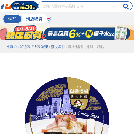
宅配
到店取貨
首頁
/ 生鮮冷凍
/ 冷凍調理
/ 微波餐點
/ 義大利麵．丼飯．麵點