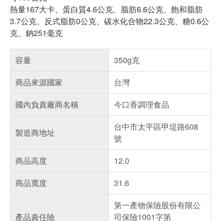
熱量167大卡、蛋白質4.6公克、脂肪6.6公克、飽和脂肪
3.7公克、反式脂肪0公克、碳水化合物22.3公克、糖0.6公
克、鈉251毫克
容量
350g克
商品來源國家
台灣
國內負責廠商名稱
今口香調理食品
台中市太平區甲堤路608
製造商地址
號
商品高度
12.0
商品寬度
31.6
第一產物保險股份有限公
產品責任險
司保險1001字第