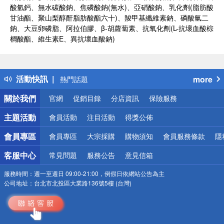
酸氫鈣、無水碳酸鈉、焦磷酸鈉(無水)、亞硝酸鈉、乳化劑(脂肪酸
甘油酯、聚山梨醇酐脂肪酸酯六十)、羧甲基纖維素鈉、磷酸氫二
鈉、大豆卵磷脂、阿拉伯膠、β-胡蘿蔔素、抗氧化劑(L-抗壞血酸棕
櫚酸酯、維生素E、異抗壞血酸鈉)
偏遠地區配送
詐騙網頁！請小心！
得獎公告
活動快訊
more
熱門話題
銀行優惠
關於我們
官網
促銷目錄
分店資訊
保險服務
偏遠地區配送
詐騙網頁！請小心！
主題活動
會員活動
注目活動
得獎公佈
會員專區
會員專區
大宗採購
購物須知
會員服務條款
隱
客服中心
常見問題
服務公告
意見信箱
服務時間：
週一至週日 09:00-21:00，例假日依網站公告為主
公司地址：
台北市北投區大業路136號5樓 (台灣)