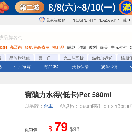
萬家福服務
PROSPERITY PLAZA APP下載
IGN
高蛋白
冷氣最高省萬
福利品
餅乾
泡麵
飲料
義美
中元拜拜
咖啡
城
品牌旗艦館
買一送一
第二件五折
點數加碼送
檔期
泡
生活家電
熱門3C
美妝個清
嬰童保健
寶礦力水得(低卡)Pet 580ml
◎品牌：
金車
◎規格： 580ml毫升 x 1 x 4Bottle
79
$
$98
促銷價