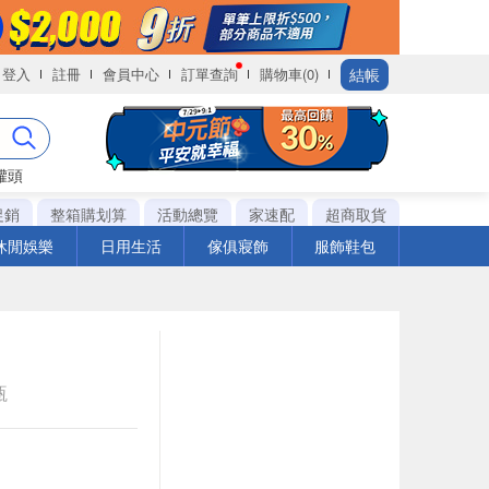
結帳
登入
註冊
會員中心
訂單查詢
購物車(0)
罐頭
促銷
整箱購划算
活動總覽
家速配
超商取貨
休閒娛樂
日用生活
傢俱寢飾
服飾鞋包
瓶