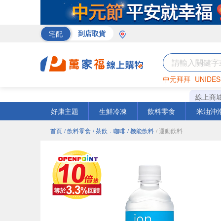
宅配
到店取貨
中元拜拜
UNIDES
米
巧克力
衛生紙
線上商
好康主題
生鮮冷凍
飲料零食
米油沖
首頁
/ 飲料零食
/ 茶飲．咖啡
/ 機能飲料
/ 運動飲料