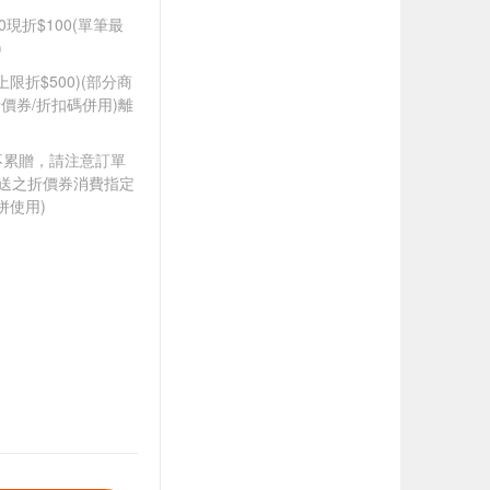
0現折$100(單筆最
)
筆上限折$500)(部分商
價券/折扣碼併用)離
筆不累贈，請注意訂單
贈送之折價券消費指定
併使用)