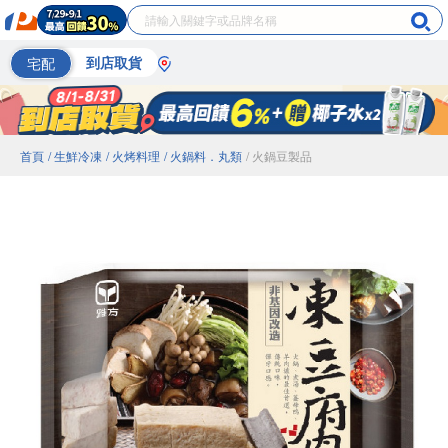
宅配
到店取貨
首頁
/ 生鮮冷凍
/ 火烤料理
/ 火鍋料．丸類
/ 火鍋豆製品