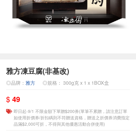
雅方凍豆腐(非基改)
◎品牌：
雅方
◎規格： 300g克 x 1 x 1BOX盒
$
49
即日起-9/1 不限金額下單贈$200券(單筆不累贈，請注意訂單
如使用折價券/折扣碼則不符贈送資格，贈送之折價券消費指定
品滿$2,000可折，不得與其他優惠活動合併使用)