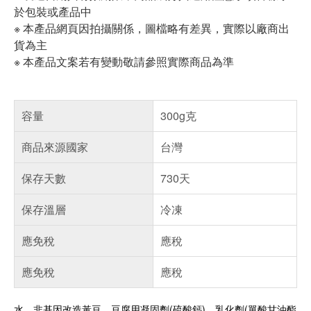
於包裝或產品中
※ 本產品網頁因拍攝關係，圖檔略有差異，實際以廠商出
貨為主
※ 本產品文案若有變動敬請參照實際商品為準
容量
300g克
商品來源國家
台灣
保存天數
730天
保存溫層
冷凍
應免稅
應稅
應免稅
應稅
水、非基因改造黃豆、豆腐用凝固劑(硫酸鈣)、乳化劑(單酸甘油酯