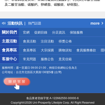
及二酸甘油酯、碳酸鈣、卵磷脂、碳酸鎂、矽樹脂)。
偏遠地區配送
詐騙網頁！請小心！
得獎公告
活動快訊
more
熱門話題
銀行優惠
關於我們
官網
促銷目錄
分店資訊
保險服務
偏遠地區配送
詐騙網頁！請小心！
主題活動
會員活動
注目活動
得獎公佈
會員專區
會員專區
大宗採購
購物須知
會員服務條款
隱
客服中心
常見問題
服務公告
意見信箱
服務時間：
週一至週日 09:00-21:00，例假日依網站公告為主
公司地址：
台北市北投區大業路136號5樓 (台灣)
食品業者登錄字號 A-122662550-00000-6
Copyright©2026 Uni-Prosperity Lifestyle Corp. All Right Reserved