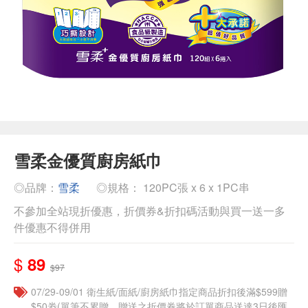
雪柔金優質廚房紙巾
◎品牌：
雪柔
◎規格： 120PC張 x 6 x 1PC串
不參加全站現折優惠，折價券&折扣碼活動與買一送一多
件優惠不得併用
$
89
$97
07/29-09/01 衛生紙/面紙/廚房紙巾指定商品折扣後滿$599贈
$50劵(單筆不累贈，贈送之折價券將於訂單商品送達3日後匯