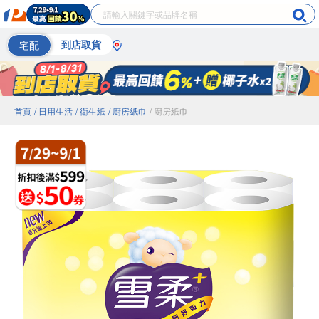
宅配
到店取貨
首頁
/ 日用生活
/ 衛生紙
/ 廚房紙巾
/ 廚房紙巾