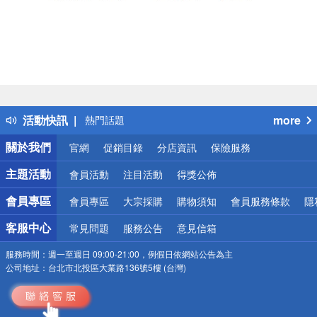
偏遠地區配送
詐騙網頁！請小心！
得獎公告
活動快訊
more
熱門話題
銀行優惠
關於我們
官網
促銷目錄
分店資訊
保險服務
偏遠地區配送
詐騙網頁！請小心！
主題活動
會員活動
注目活動
得獎公佈
會員專區
會員專區
大宗採購
購物須知
會員服務條款
隱
客服中心
常見問題
服務公告
意見信箱
服務時間：
週一至週日 09:00-21:00，例假日依網站公告為主
公司地址：
台北市北投區大業路136號5樓 (台灣)