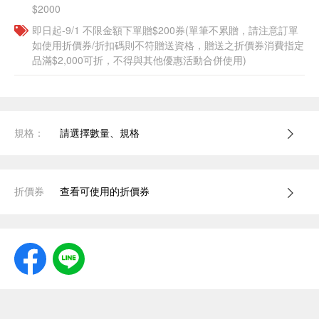
$2000
即日起-9/1 不限金額下單贈$200券(單筆不累贈，請注意訂單
如使用折價券/折扣碼則不符贈送資格，贈送之折價券消費指定
品滿$2,000可折，不得與其他優惠活動合併使用)
規格：
請選擇數量、規格
折價券
查看可使用的折價券