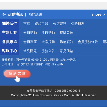
詐騙網頁！請小心！
得獎公告
活動快訊
more
熱門話題
銀行優惠
關於我們
官網
促銷目錄
分店資訊
保險服務
偏遠地區配送
詐騙網頁！請小心！
主題活動
會員活動
注目活動
得獎公佈
會員專區
會員專區
大宗採購
購物須知
會員服務條款
隱
客服中心
常見問題
服務公告
意見信箱
服務時間：
週一至週日 09:00-21:00，例假日依網站公告為主
公司地址：
台北市北投區大業路136號5樓 (台灣)
食品業者登錄字號 A-122662550-00000-6
Copyright©2026 Uni-Prosperity Lifestyle Corp. All Right Reserved