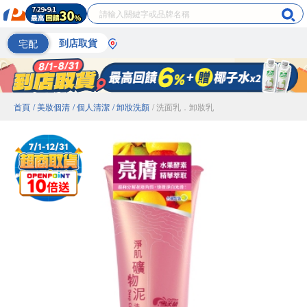
宅配
到店取貨
首頁
/ 美妝個清
/ 個人清潔
/ 卸妝洗顏
/ 洗面乳．卸妝乳