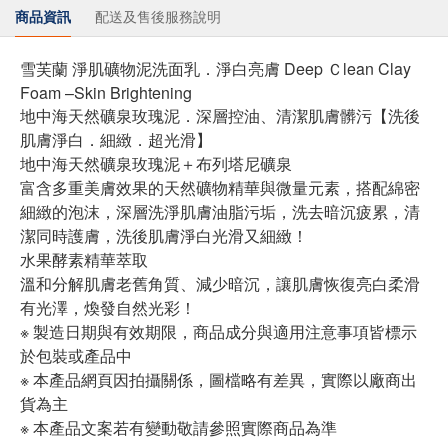
商品資訊
配送及售後服務說明
雪芙蘭 淨肌礦物泥洗面乳．淨白亮膚 Deep Ｃlean Clay
Foam –Skin Brightening
地中海天然礦泉玫瑰泥．深層控油、清潔肌膚髒污【洗後
肌膚淨白．細緻．超光滑】
地中海天然礦泉玫瑰泥＋布列塔尼礦泉
富含多重美膚效果的天然礦物精華與微量元素，搭配綿密
細緻的泡沫，深層洗淨肌膚油脂污垢，洗去暗沉疲累，清
潔同時護膚，洗後肌膚淨白光滑又細緻！
水果酵素精華萃取
溫和分解肌膚老舊角質、減少暗沉，讓肌膚恢復亮白柔滑
有光澤，煥發自然光彩！
※ 製造日期與有效期限，商品成分與適用注意事項皆標示
於包裝或產品中
※ 本產品網頁因拍攝關係，圖檔略有差異，實際以廠商出
貨為主
※ 本產品文案若有變動敬請參照實際商品為準