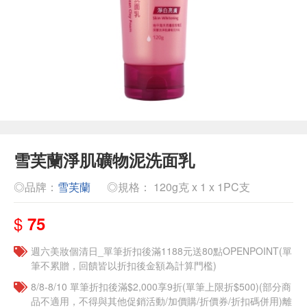
雪芙蘭淨肌礦物泥洗面乳
◎品牌：
雪芙蘭
◎規格： 120g克 x 1 x 1PC支
$
75
週六美妝個清日_單筆折扣後滿1188元送80點OPENPOINT(單
筆不累贈，回饋皆以折扣後金額為計算門檻)
8/8-8/10 單筆折扣後滿$2,000享9折(單筆上限折$500)(部分商
品不適用，不得與其他促銷活動/加價購/折價券/折扣碼併用)離