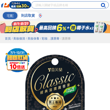
宅配
到店取貨
首頁
/ 美妝個清
/ 美妝保養
/ 彩妝．護唇膏
/ 護唇膏