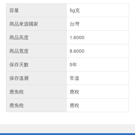
容量
5g克
商品來源國家
台灣
商品高度
1.6000
商品寬度
8.6000
保存天數
5年
保存溫層
常溫
應免稅
應稅
應免稅
應稅
偏遠地區配送
詐騙網頁！請小心！
得獎公告