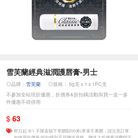
雪芙蘭經典滋潤護唇膏-男士
◎品牌：
雪芙蘭
◎規格： 5g克 x 1 x 1PC支
不參加全站現折優惠，折價券&折扣碼活動與買一送一多
件優惠不得併用
$
63
即日起-9/1 不限金額下單贈$200券(單筆不累贈，請注意訂單
如使用折價券/折扣碼則不符贈送資格，贈送之折價券消費指定