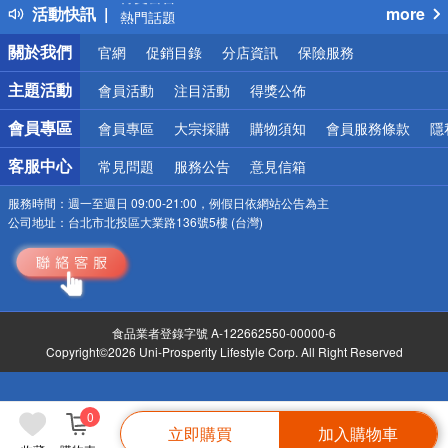
活動快訊
more
熱門話題
銀行優惠
關於我們
官網
促銷目錄
分店資訊
保險服務
偏遠地區配送
詐騙網頁！請小心！
主題活動
會員活動
注目活動
得獎公佈
會員專區
會員專區
大宗採購
購物須知
會員服務條款
隱
客服中心
常見問題
服務公告
意見信箱
服務時間：
週一至週日 09:00-21:00，例假日依網站公告為主
公司地址：
台北市北投區大業路136號5樓 (台灣)
食品業者登錄字號 A-122662550-00000-6
Copyright©2026 Uni-Prosperity Lifestyle Corp. All Right Reserved
0
立即購買
加入購物車