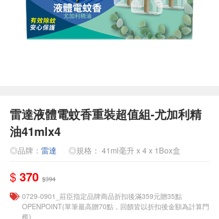
雷達液體電蚊香重裝超值組-尤加利精
油41mlx4
◎品牌：
雷達
◎規格： 41ml毫升 x 4 x 1Box盒
$
370
$394
0729-0901_莊臣指定品牌商品折扣後滿359元贈35點
OPENPOINT(單筆最高贈70點，回饋皆以折扣後金額為計算門
檻)