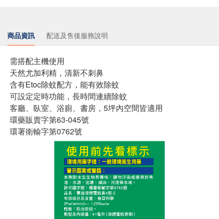
商品資訊
配送及售後服務說明
需搭配主機使用
天然尤加利精，清新不刺鼻
含有Etoc除蚊配方，能有效除蚊
可設定定時功能，長時間連續除蚊
客廳、臥室、浴廁、書房，5坪內空間皆適用
環藥販賣字第63-045號
環署衛輸字第0762號