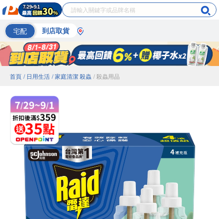
宅配
到店取貨
首頁
/ 日用生活
/ 家庭清潔 殺蟲
/ 殺蟲用品