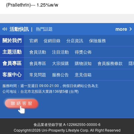
(Prallethrin)--- 1.25%w/w
偏遠地區配送
詐騙網頁！請小心！
得獎公告
活動快訊
more
熱門話題
銀行優惠
關於我們
官網
促銷目錄
分店資訊
保險服務
偏遠地區配送
詐騙網頁！請小心！
主題活動
會員活動
注目活動
得獎公佈
會員專區
會員專區
大宗採購
購物須知
會員服務條款
隱
客服中心
常見問題
服務公告
意見信箱
服務時間：
週一至週日 09:00-21:00，例假日依網站公告為主
公司地址：
台北市北投區大業路136號5樓 (台灣)
食品業者登錄字號 A-122662550-00000-6
Copyright©2026 Uni-Prosperity Lifestyle Corp. All Right Reserved