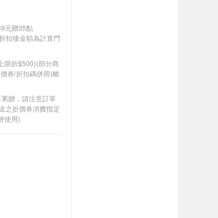
59元贈35點
皆以折扣後金額為計算門
筆上限折$500)(部分商
價券/折扣碼併用)離
筆不累贈，請注意訂單
贈送之折價券消費指定
併使用)