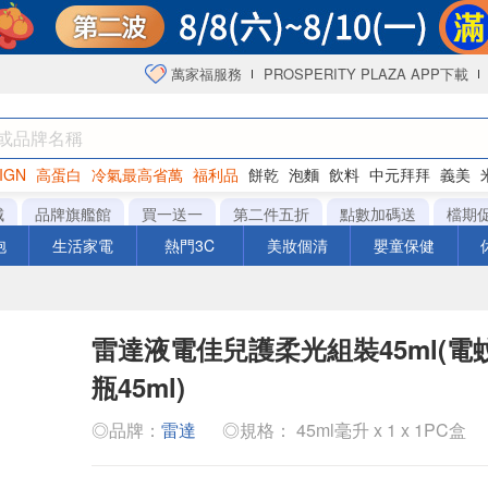
萬家福服務
PROSPERITY PLAZA APP下載
IGN
高蛋白
冷氣最高省萬
福利品
餅乾
泡麵
飲料
中元拜拜
義美
海苔
城
品牌旗艦館
買一送一
第二件五折
點數加碼送
檔期
泡
生活家電
熱門3C
美妝個清
嬰童保健
雷達液電佳兒護柔光組裝45ml(電
瓶45ml)
◎品牌：
雷達
◎規格： 45ml毫升 x 1 x 1PC盒