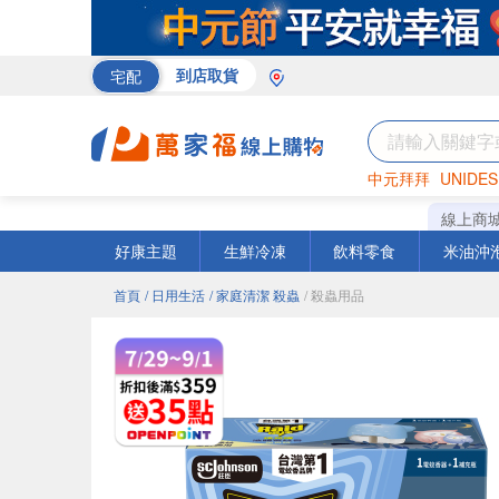
宅配
到店取貨
中元拜拜
UNIDES
巧克力
罐頭
咖啡
線上商
好康主題
生鮮冷凍
飲料零食
米油沖
首頁
/ 日用生活
/ 家庭清潔 殺蟲
/ 殺蟲用品