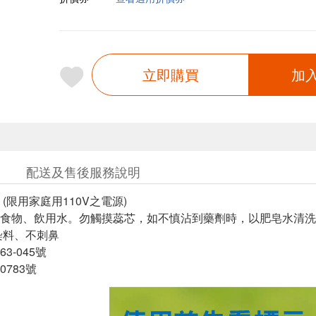
立即購買
加
配送及售後服務說明
(限用家庭用110V之電源)
食物、飲用水。勿觸摸蕊芯，如不慎沾到藥劑時，以肥皂水清洗
染料、不刺鼻
3-045號
783號