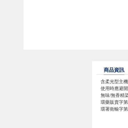
商品資訊
含柔光型主機 
使用時應避開
無味/無香精
環藥販賣字第6
環署衛輸字第0