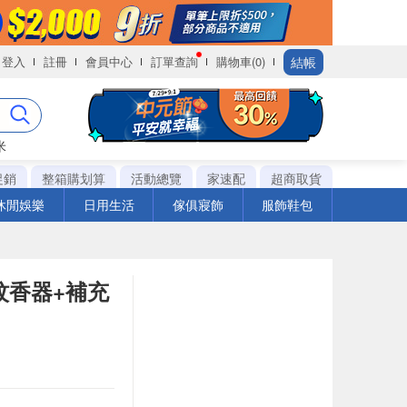
結帳
登入
註冊
會員中心
訂單查詢
購物車(0)
米
促銷
整箱購划算
活動總覽
家速配
超商取貨
休閒娛樂
日用生活
傢俱寢飾
服飾鞋包
蚊香器+補充