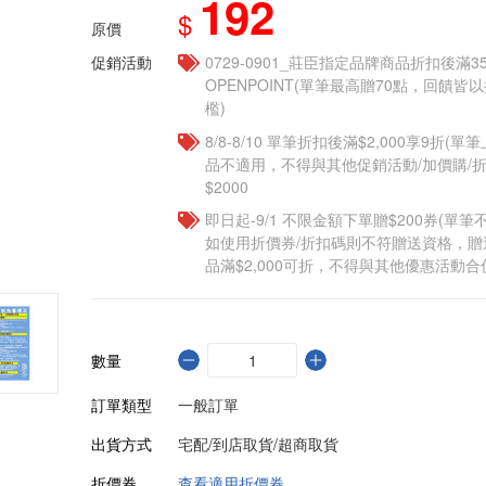
192
$
原價
促銷活動
0729-0901_莊臣指定品牌商品折扣後滿3
OPENPOINT(單筆最高贈70點，回饋
檻)
8/8-8/10 單筆折扣後滿$2,000享9折(單
品不適用，不得與其他促銷活動/加價購/折
$2000
即日起-9/1 不限金額下單贈$200券(單
如使用折價券/折扣碼則不符贈送資格，
品滿$2,000可折，不得與其他優惠活動合
數量
訂單類型
一般訂單
出貨方式
宅配/到店取貨/超商取貨
折價券
查看適用折價券