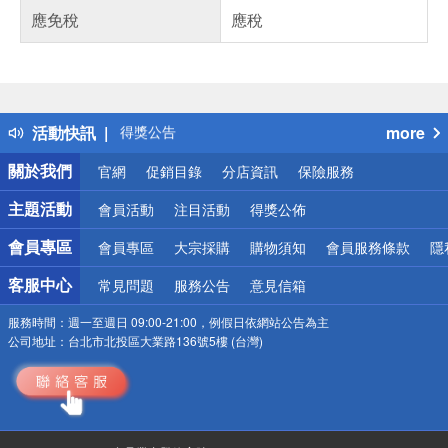
應免稅
應稅
偏遠地區配送
詐騙網頁！請小心！
得獎公告
活動快訊
more
熱門話題
銀行優惠
關於我們
官網
促銷目錄
分店資訊
保險服務
偏遠地區配送
詐騙網頁！請小心！
主題活動
會員活動
注目活動
得獎公佈
會員專區
會員專區
大宗採購
購物須知
會員服務條款
隱
客服中心
常見問題
服務公告
意見信箱
服務時間：
週一至週日 09:00-21:00，例假日依網站公告為主
公司地址：
台北市北投區大業路136號5樓 (台灣)