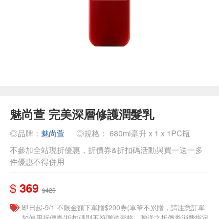
魅尚萱 完美深層修護潤髮乳
◎品牌：
魅尚萱
◎規格： 680ml毫升 x 1 x 1PC瓶
不參加全站現折優惠，折價券&折扣碼活動與買一送一多
件優惠不得併用
$
369
$420
即日起-9/1 不限金額下單贈$200券(單筆不累贈，請注意訂單
如使用折價券/折扣碼則不符贈送資格，贈送之折價券消費指定