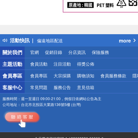
偏遠地區配送
詐騙網頁！請小心！
得獎公告
熱門話題
銀行優惠
活動快訊
more
偏遠地區配送
詐騙網頁！請小心！
關於我們
官網
促銷目錄
分店資訊
保險服務
主題活動
會員活動
注目活動
得獎公佈
會員專區
會員專區
大宗採購
購物須知
會員服務條款
隱
客服中心
常見問題
服務公告
意見信箱
服務時間：
週一至週日 09:00-21:00，例假日依網站公告為主
公司地址：
台北市北投區大業路136號5樓 (台灣)