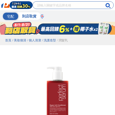
宅配
到店取貨
首頁
/ 美妝個清
/ 個人清潔
/ 洗護造型
/ 潤髮乳