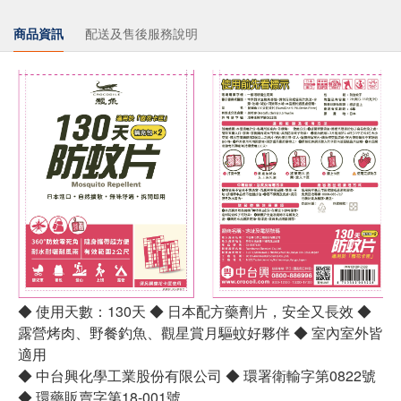
商品資訊
配送及售後服務說明
◆ 使用天數：130天 ◆ 日本配方藥劑片，安全又長效 ◆
露營烤肉、野餐釣魚、觀星賞月驅蚊好夥伴 ◆ 室內室外皆
適用
◆ 中台興化學工業股份有限公司 ◆ 環署衛輸字第0822號
◆ 環藥販賣字第18-001號