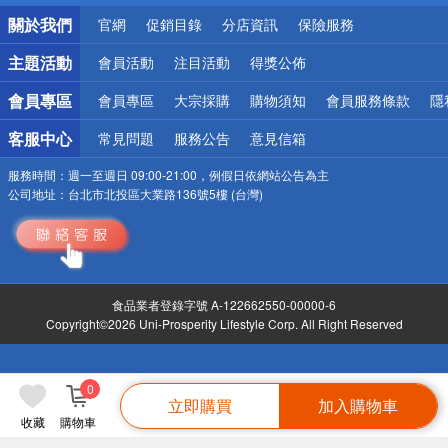
銀行優惠
關於我們
官網
促銷目錄
分店資訊
保險服務
偏遠地區配送
詐騙網頁！請小心！
主題活動
會員活動
注目活動
得獎公佈
會員專區
會員專區
大宗採購
購物須知
會員服務條款
隱
客服中心
常見問題
服務公告
意見信箱
服務時間：
週一至週日 09:00-21:00，例假日依網站公告為主
公司地址：
台北市北投區大業路136號5樓 (台灣)
食品業者登錄字號 A-122662550-00000-6
Copyright©2026 Uni-Prosperity Lifestyle Corp. All Right Reserved
0
立即購買
加入購物車
收藏
購物車