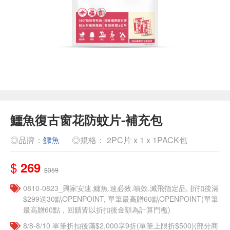
鱷魚復古窗花防蚊片-補充包
◎品牌：
鱷魚
◎規格： 2PC片 x 1 x 1PACK包
$
269
$359
0810-0823_興家安速.鱷魚.速必效.噴效.滅飛指定品, 折扣後滿
$299送30點OPENPOINT, 單筆最高贈60點OPENPOINT(單筆
最高贈60點，回饋皆以折扣後金額為計算門檻)
8/8-8/10 單筆折扣後滿$2,000享9折(單筆上限折$500)(部分商