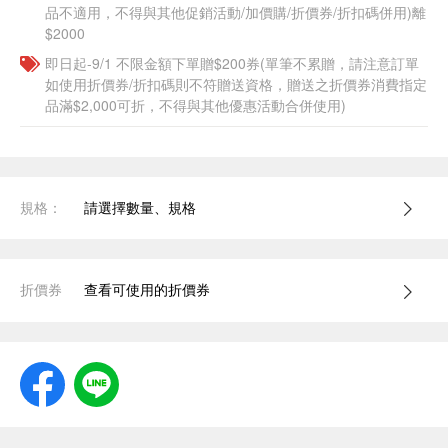
品不適用，不得與其他促銷活動/加價購/折價券/折扣碼併用)離
$2000
即日起-9/1 不限金額下單贈$200券(單筆不累贈，請注意訂單
如使用折價券/折扣碼則不符贈送資格，贈送之折價券消費指定
品滿$2,000可折，不得與其他優惠活動合併使用)
規格：
請選擇數量、規格
折價券
查看可使用的折價券