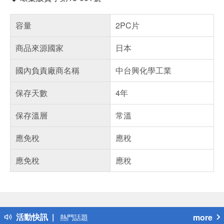
容量
2PC片
商品來源國家
日本
國內負責廠商名稱
中台興化學工業
保存天數
4年
保存溫層
常溫
應免稅
應稅
應免稅
應稅
偏遠地區配送
詐騙網頁！請小心！
得獎公告
活動快訊
more
熱門話題