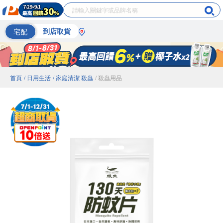
宅配
到店取貨
首頁
/ 日用生活
/ 家庭清潔 殺蟲
/ 殺蟲用品