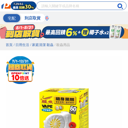
宅配
到店取貨
首頁
/ 日用生活
/ 家庭清潔 殺蟲
/ 殺蟲用品