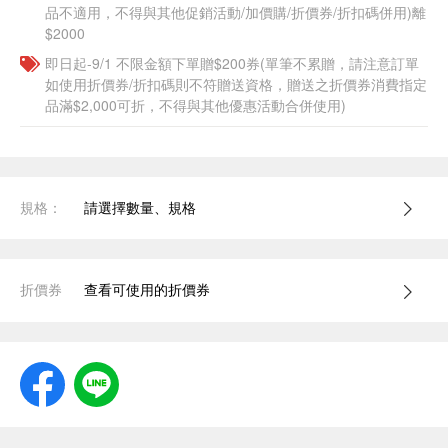
品不適用，不得與其他促銷活動/加價購/折價券/折扣碼併用)離
$2000
即日起-9/1 不限金額下單贈$200券(單筆不累贈，請注意訂單
如使用折價券/折扣碼則不符贈送資格，贈送之折價券消費指定
品滿$2,000可折，不得與其他優惠活動合併使用)
規格：
請選擇數量、規格
折價券
查看可使用的折價券