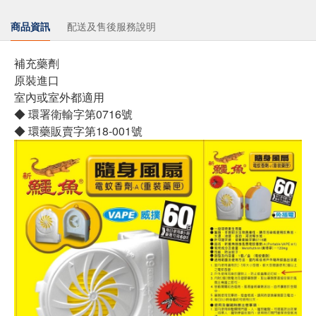
商品資訊
配送及售後服務說明
補充藥劑
原裝進口
室內或室外都適用
◆ 環署衛輸字第0716號
◆ 環藥販賣字第18-001號