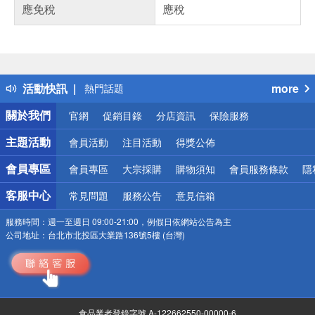
應免稅
應稅
偏遠地區配送
詐騙網頁！請小心！
得獎公告
活動快訊
more
熱門話題
銀行優惠
關於我們
官網
促銷目錄
分店資訊
保險服務
偏遠地區配送
詐騙網頁！請小心！
主題活動
會員活動
注目活動
得獎公佈
會員專區
會員專區
大宗採購
購物須知
會員服務條款
隱
客服中心
常見問題
服務公告
意見信箱
服務時間：
週一至週日 09:00-21:00，例假日依網站公告為主
公司地址：
台北市北投區大業路136號5樓 (台灣)
食品業者登錄字號 A-122662550-00000-6