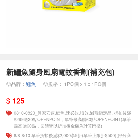
新鱷魚隨身風扇電蚊香劑(補充包)
◎品牌：
鱷魚
◎規格： 1PC個 x 1 x 1PC個
$
125
0810-0823_興家安速.鱷魚.速必效.噴效.滅飛指定品, 折扣後滿
$299送30點OPENPOINT, 單筆最高贈60點OPENPOINT(單筆
最高贈60點，回饋皆以折扣後金額為計算門檻)
8/8-8/10 單筆折扣後滿$2,000享9折(單筆上限折$500)(部分商