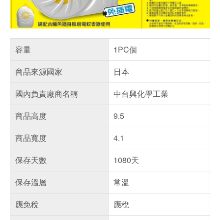
容量
1PC個
商品來源國家
日本
國內負責廠商名稱
中台興化學工業
商品高度
9.5
商品寬度
4.1
保存天數
1080天
保存溫層
常溫
應免稅
應稅