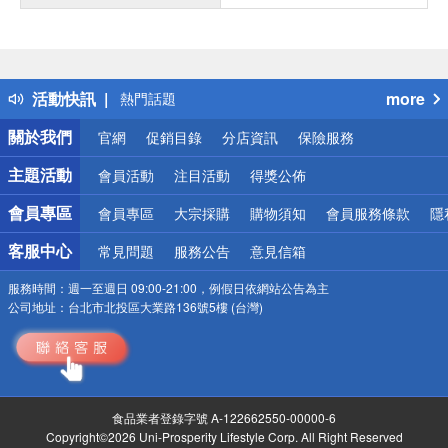
偏遠地區配送
詐騙網頁！請小心！
得獎公告
活動快訊
more
熱門話題
銀行優惠
關於我們
官網
促銷目錄
分店資訊
保險服務
偏遠地區配送
詐騙網頁！請小心！
主題活動
會員活動
注目活動
得獎公佈
會員專區
會員專區
大宗採購
購物須知
會員服務條款
隱
客服中心
常見問題
服務公告
意見信箱
服務時間：
週一至週日 09:00-21:00，例假日依網站公告為主
公司地址：
台北市北投區大業路136號5樓 (台灣)
食品業者登錄字號 A-122662550-00000-6
Copyright©2026 Uni-Prosperity Lifestyle Corp. All Right Reserved