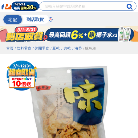
宅配
到店取貨
首頁
/ 飲料零食
/ 休閒零食
/ 豆乾．肉乾．海苔
/ 魷魚絲