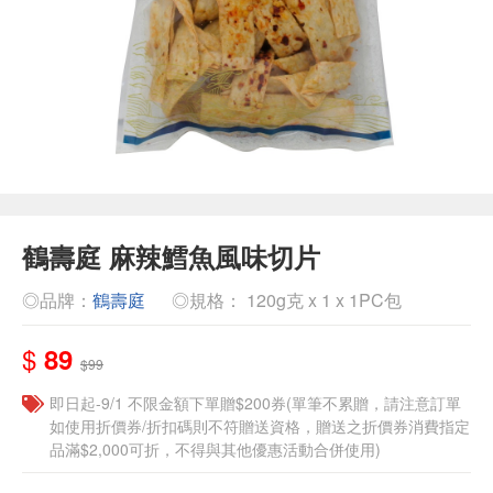
鶴壽庭 麻辣鱈魚風味切片
◎品牌：
鶴壽庭
◎規格： 120g克 x 1 x 1PC包
$
89
$99
即日起-9/1 不限金額下單贈$200券(單筆不累贈，請注意訂單
如使用折價券/折扣碼則不符贈送資格，贈送之折價券消費指定
品滿$2,000可折，不得與其他優惠活動合併使用)