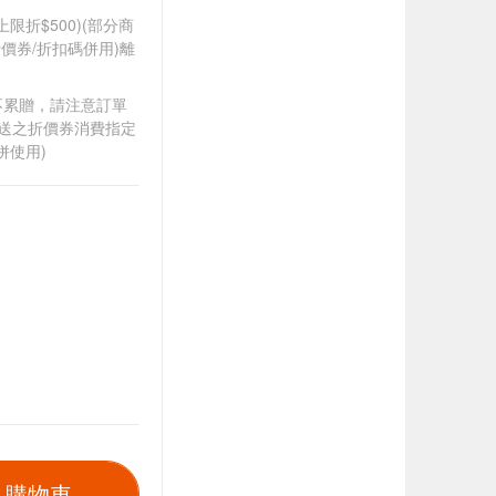
筆上限折$500)(部分商
價券/折扣碼併用)離
筆不累贈，請注意訂單
贈送之折價券消費指定
併使用)
入購物車