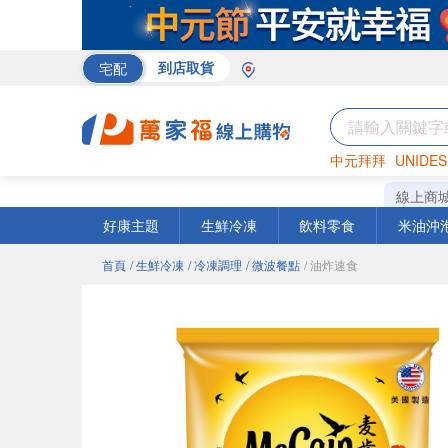
宅配
到店取貨
中元拜拜
UNIDES
巧克力
罐頭
咖啡
線上商
好康主題
生鮮冷凍
飲料零食
米油沖
首頁
/ 生鮮冷凍
/ 冷凍調理
/ 微波餐點
/ 油炸速食