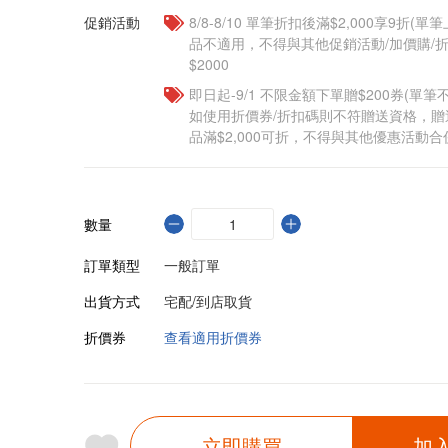
促銷活動
8/8-8/10 單筆折扣後滿$2,000享9折(單
品不適用，不得與其他促銷活動/加價購/折
$2000
即日起-9/1 不限金額下單贈$200券(單
如使用折價券/折扣碼則不符贈送資格，
品滿$2,000可折，不得與其他優惠活動合
數量
訂單類型
一般訂單
出貨方式
宅配/到店取貨
折價券
查看適用折價券
立即購買
加