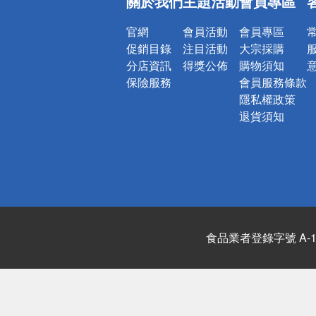
關於我們
主題活動
會員專區
詐騙網頁！
官網
會員活動
會員專區
促銷目錄
注目活動
大宗採購
分店資訊
得獎公佈
購物須知
保險服務
會員服務條款
隱私權政策
退貨須知
食品業者登錄字號 A-122