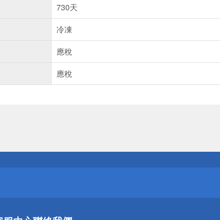
730天
冷凍
應稅
應稅
送
請小心！
送