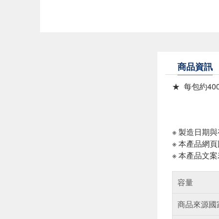
商品資訊
★ 每包約400
※ 製造日期
※ 本產品網
※ 本產品文
容量
商品來源國