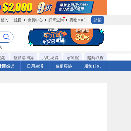
結帳
登入
註冊
會員中心
訂單查詢
購物車(0)
米
促銷
整箱購划算
活動總覽
家速配
超商取貨
休閒娛樂
日用生活
傢俱寢飾
服飾鞋包