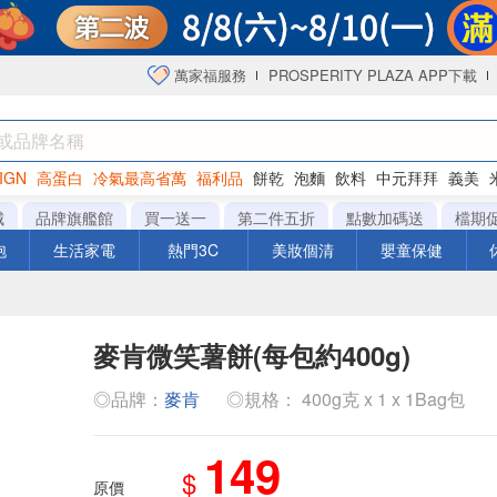
萬家福服務
PROSPERITY PLAZA APP下載
IGN
高蛋白
冷氣最高省萬
福利品
餅乾
泡麵
飲料
中元拜拜
義美
海苔
城
品牌旗艦館
買一送一
第二件五折
點數加碼送
檔期
泡
生活家電
熱門3C
美妝個清
嬰童保健
麥肯微笑薯餅(每包約400g)
◎品牌：
麥肯
◎規格： 400g克 x 1 x 1Bag包
149
$
原價