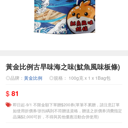
黃金比例古早味海之味(魷魚風味板條)
◎品牌：
黃金比例
◎規格： 100g克 x 1 x 1Bag包
$
81
即日起-9/1 不限金額下單贈$200券(單筆不累贈，請注意訂單
如使用折價券/折扣碼則不符贈送資格，贈送之折價券消費指定
品滿$2,000可折，不得與其他優惠活動合併使用)