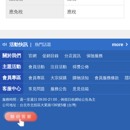
應免稅
應稅
偏遠地區配送
詐騙網頁！請小心！
得獎公告
活動快訊
more
熱門話題
銀行優惠
關於我們
官網
促銷目錄
分店資訊
保險服務
偏遠地區配送
詐騙網頁！請小心！
主題活動
會員活動
注目活動
得獎公佈
會員專區
會員專區
大宗採購
購物須知
會員服務條款
隱
客服中心
常見問題
服務公告
意見信箱
服務時間：
週一至週日 09:00-21:00，例假日依網站公告為主
公司地址：
台北市北投區大業路136號5樓 (台灣)