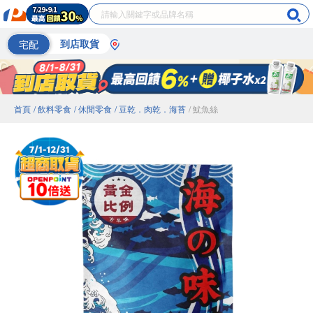
宅配
到店取貨
首頁
/ 飲料零食
/ 休閒零食
/ 豆乾．肉乾．海苔
/ 魷魚絲