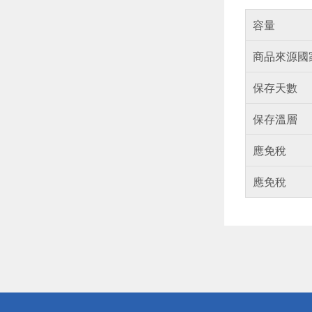
容量
商品來源國
保存天數
保存溫層
應免稅
應免稅
偏遠地區配
詐騙網頁！