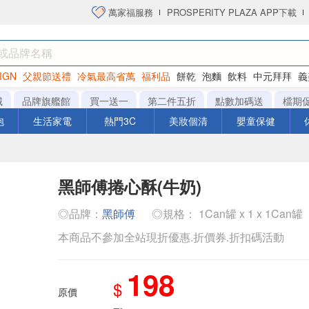
萬家福服務
PROSPERITY PLAZA APP下載
IGN
父親節送禮
冷氣最高省萬
福利品
餅乾
泡麵
飲料
中元拜拜
義
洋芋片
城
品牌旗艦館
買一送一
第二件五折
點數加碼送
檔期
泡
生活家電
熱門3C
美妝個清
嬰童保健
黑師傅捲心酥(牛奶)
◎品牌：
黑師傅
◎規格： 1Can罐 x 1 x 1Can罐
本商品不參加全站現折優惠.折價券.折扣碼活動
198
$
原價