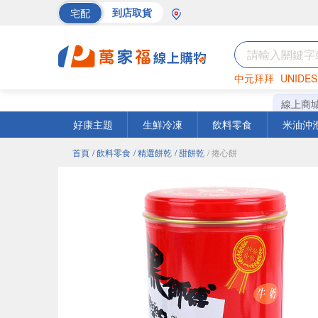
宅配
到店取貨
中元拜拜
UNIDES
巧克力
罐頭
海苔
線上商
好康主題
生鮮冷凍
飲料零食
米油沖
首頁
/ 飲料零食
/ 精選餅乾
/ 甜餅乾
/ 捲心餅