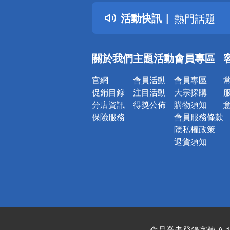
得獎公告
活動快訊
熱門話題
銀行優惠
偏遠地區配
關於我們
主題活動
會員專區
詐騙網頁！
官網
會員活動
會員專區
促銷目錄
注目活動
大宗採購
分店資訊
得獎公佈
購物須知
保險服務
會員服務條款
隱私權政策
退貨須知
食品業者登錄字號 A-122