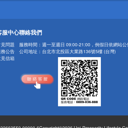
送
客服中心
聯絡我們
請小心！
常見問題
服務時間：
週一至週日 09:00-21:00，例假日依網站
服務公告
公司地址：
台北市北投區大業路136號5樓 (台灣)
意見信箱
662550-00000-6
Copyright©2026 Uni-Prosperity Lifestyle Co