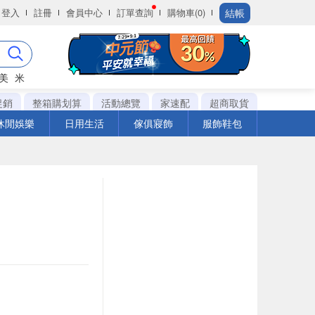
結帳
登入
註冊
會員中心
訂單查詢
購物車(0)
美
米
促銷
整箱購划算
活動總覽
家速配
超商取貨
休閒娛樂
日用生活
傢俱寢飾
服飾鞋包