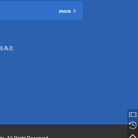
more
公告為主
rp. All Right Reserved