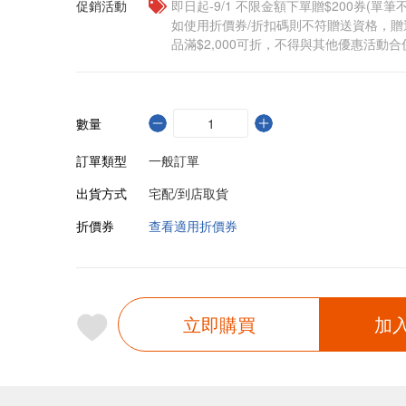
促銷活動
即日起-9/1 不限金額下單贈$200券(單
如使用折價券/折扣碼則不符贈送資格，
品滿$2,000可折，不得與其他優惠活動合
數量
訂單類型
一般訂單
出貨方式
宅配/到店取貨
折價券
查看適用折價券
立即購買
加