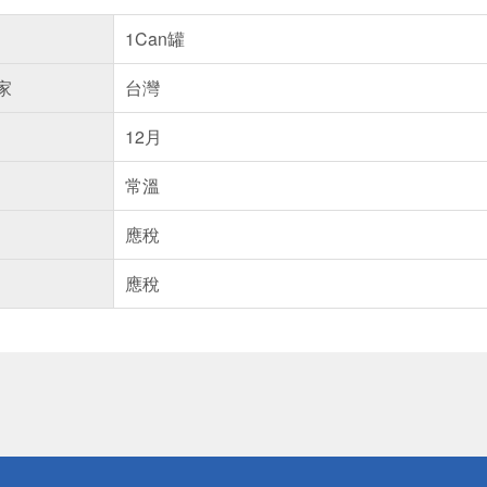
1Can罐
家
台灣
12月
常溫
應稅
應稅
送
請小心！