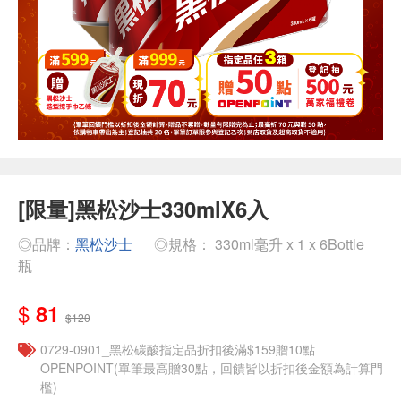
[限量]黑松沙士330mlX6入
◎品牌：
黑松沙士
◎規格： 330ml毫升 x 1 x 6Bottle
瓶
$
81
$120
0729-0901_黑松碳酸指定品折扣後滿$159贈10點
OPENPOINT(單筆最高贈30點，回饋皆以折扣後金額為計算門
檻)