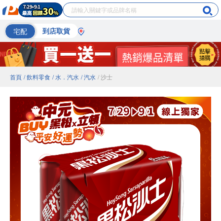
宅配
到店取貨
首頁
/ 飲料零食
/ 水．汽水
/ 汽水
/ 沙士