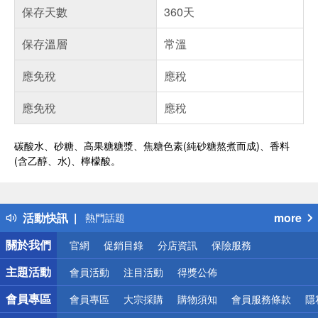
保存天數
360天
保存溫層
常溫
應免稅
應稅
應免稅
應稅
碳酸水、砂糖、高果糖糖漿、焦糖色素(純砂糖熬煮而成)、香料
偏遠地區配送
(含乙醇、水)、檸檬酸。
詐騙網頁！請小心！
得獎公告
熱門話題
活動快訊
more
銀行優惠
偏遠地區配送
關於我們
官網
促銷目錄
分店資訊
保險服務
詐騙網頁！請小心！
主題活動
會員活動
注目活動
得獎公佈
會員專區
會員專區
大宗採購
購物須知
會員服務條款
隱