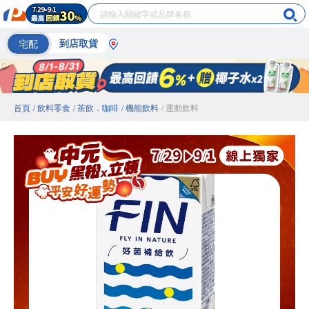
宅配
到店取貨
首頁
/ 飲料零食
/ 茶飲．咖啡
/ 機能飲料
/ 運動飲料