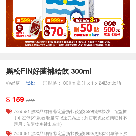
黑松FIN好菌補給飲 300ml
◎品牌：
黑松
◎規格： 300ml毫升 x 1 x 24Bottle瓶
$
159
$208
7/29-9/1 黑松品牌館 指定品折扣後滿$599贈黑松沙士造型擦
手巾乙條(不累贈,數量有限送完為止；到店取貨及超商取貨不
適用；依購物車帶出為主)
7/29-9/1 黑松品牌館 指定品折扣後滿$999現折$70(單筆不累