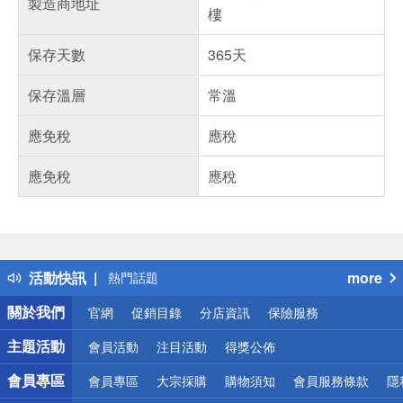
製造商地址
樓
保存天數
365天
保存溫層
常溫
應免稅
應稅
應免稅
應稅
偏遠地區配送
詐騙網頁！請小心！
得獎公告
活動快訊
more
熱門話題
銀行優惠
關於我們
官網
促銷目錄
分店資訊
保險服務
偏遠地區配送
詐騙網頁！請小心！
主題活動
會員活動
注目活動
得獎公佈
會員專區
會員專區
大宗採購
購物須知
會員服務條款
隱