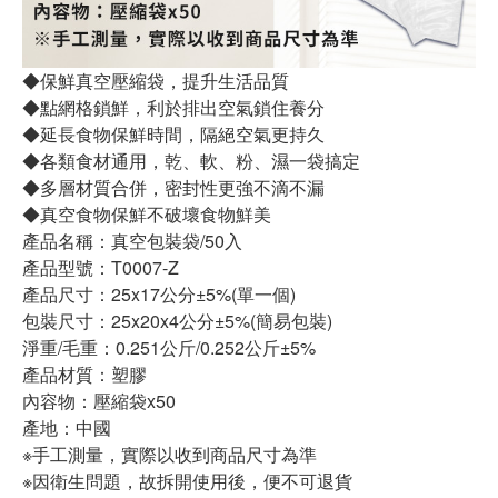
◆保鮮真空壓縮袋，提升生活品質
◆點網格鎖鮮，利於排出空氣鎖住養分
◆延長食物保鮮時間，隔絕空氣更持久
◆各類食材通用，乾、軟、粉、濕一袋搞定
◆多層材質合併，密封性更強不滴不漏
◆真空食物保鮮不破壞食物鮮美
產品名稱：真空包裝袋/50入
產品型號：T0007-Z
產品尺寸：25x17公分±5%(單一個)
包裝尺寸：25x20x4公分±5%(簡易包裝)
淨重/毛重：0.251公斤/0.252公斤±5%
產品材質：塑膠
內容物：壓縮袋x50
產地：中國
※手工測量，實際以收到商品尺寸為準
※因衛生問題，故拆開使用後，便不可退貨