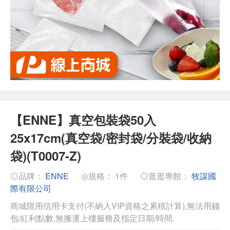
【ENNE】真空包裝袋50入
25x17cm(真空袋/密封袋/分裝袋/收納
袋)(T0007-Z)
◎品牌：
ENNE
◎規格： 1件
◎逛逛專館：
牧謀國
際有限公司
商城限用信用卡支付(不納入VIP資格之累積計算),無法用錢
包/紅利點數,無搬運上樓服務及指定日期/時間.