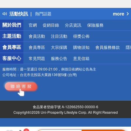
詐騙網頁！請小心！
得獎公告
活動快訊
more
熱門話題
銀行優惠
關於我們
官網
促銷目錄
分店資訊
保險服務
偏遠地區配送
詐騙網頁！請小心！
主題活動
會員活動
注目活動
得獎公佈
會員專區
會員專區
大宗採購
購物須知
會員服務條款
隱
客服中心
常見問題
服務公告
意見信箱
服務時間：
週一至週日 09:00-21:00，例假日依網站公告為主
公司地址：
台北市北投區大業路136號5樓 (台灣)
食品業者登錄字號 A-122662550-00000-6
Copyright©2026 Uni-Prosperity Lifestyle Corp. All Right Reserved