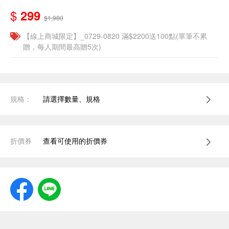
$
299
$1,980
【線上商城限定】_0729-0820 滿$2200送100點(單筆不累
贈，每人期間最高贈5次)
規格：
請選擇數量、規格
折價券
查看可使用的折價券