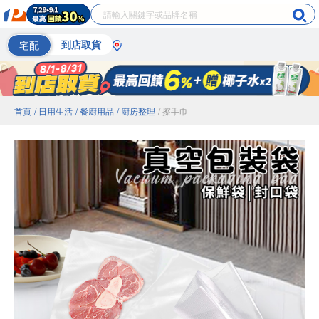
宅配
到店取貨
首頁
/ 日用生活
/ 餐廚用品
/ 廚房整理
/ 擦手巾