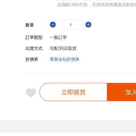
品滿$2,000可折，不得與其他優惠活動合
數量
訂單類型
一般訂單
出貨方式
宅配/到店取貨
折價券
查看全站折價券
立即購買
加