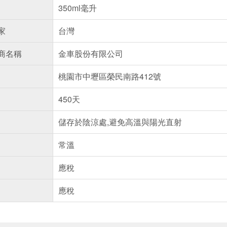
350ml毫升
家
台灣
商名稱
金車股份有限公司
桃園市中壢區榮民南路412號
450天
儲存於陰涼處,避免高溫與陽光直射
常溫
應稅
應稅