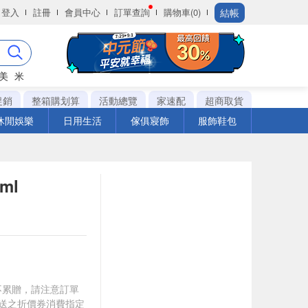
結帳
登入
註冊
會員中心
訂單查詢
購物車(0)
美
米
促銷
整箱購划算
活動總覽
家速配
超商取貨
休閒娛樂
日用生活
傢俱寢飾
服飾鞋包
ml
筆不累贈，請注意訂單
贈送之折價券消費指定