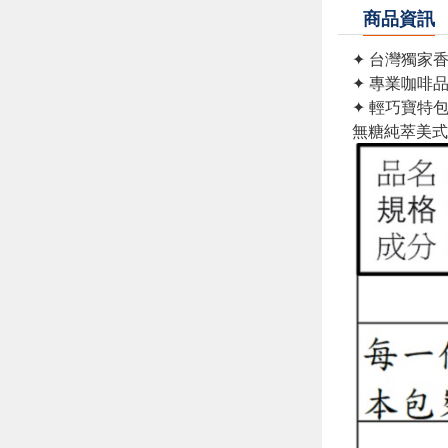
商品資訊
✦ 台灣獨家
✦ 專業咖啡
✦ 輕巧寶特
無糖純萃美式