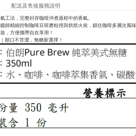
配送及售後服務說明
香氣工法，完整封存咖啡沖煮過程中的香氣。
品鑑師精細控制咖啡豆研磨粒徑與烘焙火侯，鎖住咖啡多層次風
包裝，方便攜帶自在享用！
｜順口不苦澀，無糖新選擇！