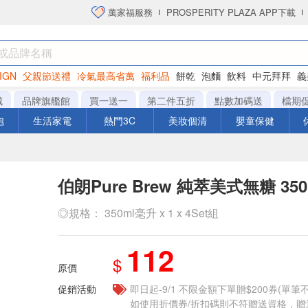
萬家福服務
PROSPERITY PLAZA APP下載
IGN
父親節送禮
冷氣最高省萬
福利品
餅乾
泡麵
飲料
中元拜拜
義
洋芋片
城
品牌旗艦館
買一送一
第二件五折
點數加碼送
檔期
泡
生活家電
熱門3C
美妝個清
嬰童保健
伯朗Pure Brew 純萃美式無糖 350
◎規格： 350ml毫升 x 1 x 4Set組
112
$
原價
促銷活動
即日起-9/1 不限金額下單贈$200券(單
如使用折價券/折扣碼則不符贈送資格，