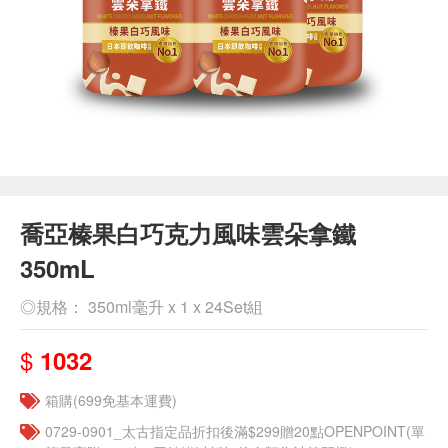
喬亞榛果白巧克力風味雲朵拿鐵
350mL
◎規格： 350ml毫升 x 1 x 24Set組
$
1032
箱購(699免基本運費)
0729-0901_太古指定品折扣後滿$299贈20點OPENPOINT(單