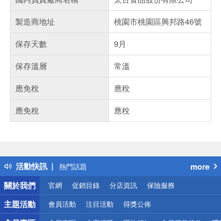
製造商地址
桃園市桃園區興邦路46號
保存天數
9月
保存溫層
常溫
應免稅
應稅
應免稅
應稅
偏遠地區配送
詐騙網頁！請小心！
得獎公告
活動快訊
more
熱門話題
銀行優惠
關於我們
官網
促銷目錄
分店資訊
保險服務
偏遠地區配送
詐騙網頁！請小心！
主題活動
會員活動
注目活動
得獎公佈