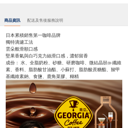
商品資訊
配送及售後服務說明
日本累積銷售第一咖啡品牌
獨特滴濾工法
雲朵般滑順口感
堅果香氣與白巧克力絲滑口感，濃郁留香
成份： 水、全脂奶粉、砂糖、研磨咖啡、微結晶狀α-纖維
素、香料、脂肪酸甘油酯、小蘇打、脂肪酸蔗糖酯、羧甲
基纖維素鈉、食鹽、鹿角菜膠、糊精