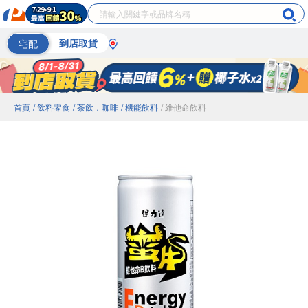
宅配
到店取貨
首頁
/ 飲料零食
/ 茶飲．咖啡
/ 機能飲料
/ 維他命飲料