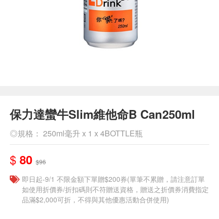
保力達蠻牛Slim維他命B Can250ml
◎規格： 250ml毫升 x 1 x 4BOTTLE瓶
$
80
$96
即日起-9/1 不限金額下單贈$200券(單筆不累贈，請注意訂單
如使用折價券/折扣碼則不符贈送資格，贈送之折價券消費指定
品滿$2,000可折，不得與其他優惠活動合併使用)