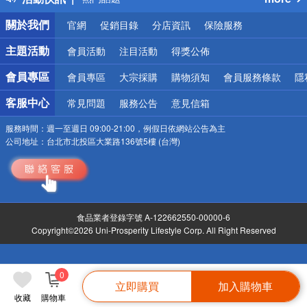
銀行優惠
關於我們
官網
促銷目錄
分店資訊
保險服務
偏遠地區配送
詐騙網頁！請小心！
主題活動
會員活動
注目活動
得獎公佈
會員專區
會員專區
大宗採購
購物須知
會員服務條款
隱
客服中心
常見問題
服務公告
意見信箱
服務時間：
週一至週日 09:00-21:00，例假日依網站公告為主
公司地址：
台北市北投區大業路136號5樓 (台灣)
食品業者登錄字號 A-122662550-00000-6
Copyright©2026 Uni-Prosperity Lifestyle Corp. All Right Reserved
0
立即購買
加入購物車
收藏
購物車