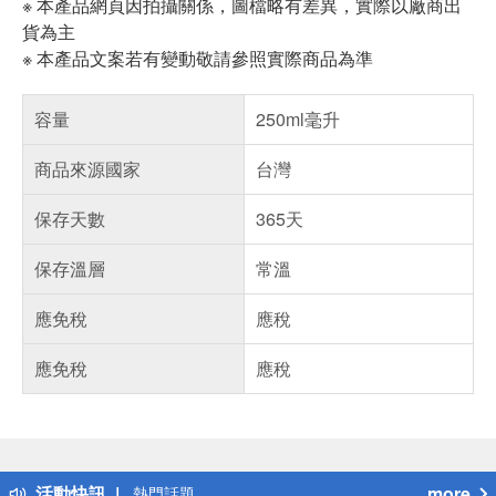
※ 本產品網頁因拍攝關係，圖檔略有差異，實際以廠商出
貨為主
※ 本產品文案若有變動敬請參照實際商品為準
容量
250ml毫升
商品來源國家
台灣
保存天數
365天
保存溫層
常溫
應免稅
應稅
應免稅
應稅
偏遠地區配送
詐騙網頁！請小心！
得獎公告
活動快訊
more
熱門話題