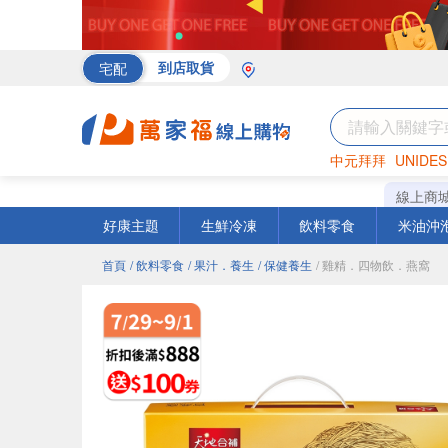
宅配
到店取貨
中元拜拜
UNIDES
海苔
巧克力
罐頭
線上商
好康主題
生鮮冷凍
飲料零食
米油沖
首頁
/ 飲料零食
/ 果汁．養生
/ 保健養生
/ 雞精．四物飲．燕窩