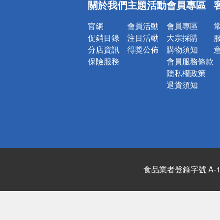
關於我們
主題活動
會員專區
詐騙網頁！
官網
會員活動
會員專區
促銷目錄
注目活動
大宗採購
分店資訊
得獎公佈
購物須知
保險服務
會員服務條款
隱私權政策
退貨須知
食品業者登錄字號 A-122