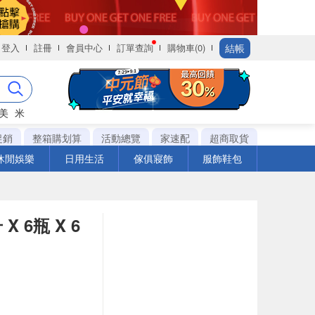
結帳
登入
註冊
會員中心
訂單查詢
購物車(0)
美
米
促銷
整箱購划算
活動總覽
家速配
超商取貨
休閒娛樂
日用生活
傢俱寢飾
服飾鞋包
 6瓶 X 6