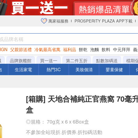
萬家福服務
PROSPERITY PLAZA APP下載
IGN
父親節送禮
冷氣最高省萬
福利品
餅乾
泡麵
飲料
中元拜拜
義
衛生紙
城
品牌旗艦館
買一送一
第二件五折
點數加碼送
檔期
泡
生活家電
熱門3C
美妝個清
嬰童保健
[箱購] 天地合補純正官燕窩 70毫升 X
盒
◎規格： 70g克 x 6 x 6Box盒
不參加全站現折.折價券.折扣碼活動