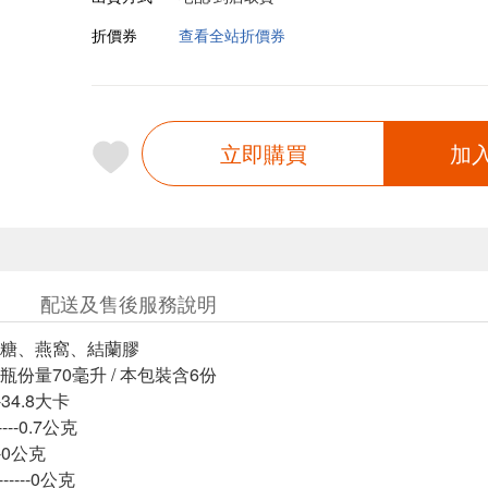
折價券
查看全站折價券
立即購買
加
配送及售後服務說明
糖、燕窩、結蘭膠
份量70毫升 / 本包裝含6份
---34.8大卡
----0.7公克
---0公克
-----0公克