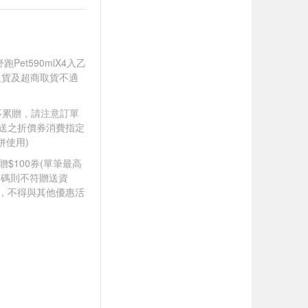
舒跑Pet590mlX4入乙
取貨及超商取貨不適
筆不累贈，請注意訂單
贈送之折價券消費指定
併使用)
8贈$100券(單筆最高
扣碼則不符贈送資
折，不得與其他優惠活