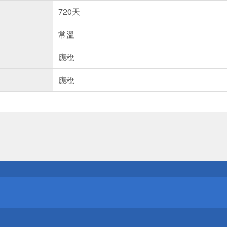
720天
常溫
應稅
應稅
送
請小心！
送