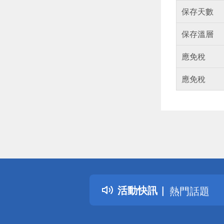
保存天數
保存溫層
應免稅
應免稅
偏遠地區配
詐騙網頁！
得獎公告
活動快訊
熱門話題
銀行優惠
偏遠地區配