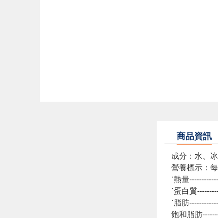
商品資訊
成分：水、冰
營養標示：每瓶
˙熱量---------
˙蛋白質--------
˙脂肪---------
飽和脂肪-------