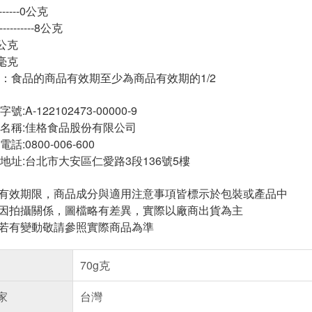
-----0公克
--------8公克
-8公克
-8毫克
：食品的商品有效期至少為商品有效期的1/2
A-122102473-00000-9
名稱:佳格食品股份有限公司
:0800-006-600
地址:台北市大安區仁愛路3段136號5樓
與有效期限，商品成分與適用注意事項皆標示於包裝或產品中
頁因拍攝關係，圖檔略有差異，實際以廠商出貨為主
案若有變動敬請參照實際商品為準
70g克
家
台灣