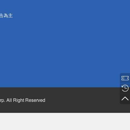
公告為主
rp. All Right Reserved