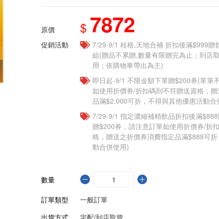
7872
$
原價
促銷活動
7/29-9/1 桂格,天地合補 折扣後滿$999贈
組(贈品不累贈,數量有限贈完為止；到店
用；依購物車帶出為主)​
即日起-9/1 不限金額下單贈$200券(單
如使用折價券/折扣碼則不符贈送資格，
品滿$2,000可折，不得與其他優惠活動合
7/29-9/1 指定濃縮補精飲品​折扣後滿$88
贈$200券，請注意訂單如使用折價券/折
格，贈送之折價券消費指定品滿$888可
動合併使用)
數量
訂單類型
一般訂單
出貨方式
宅配/到店取貨