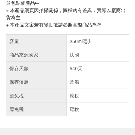
於包裝或產品中
※ 本產品網頁因拍攝關係，圖檔略有差異，實際以廠商出
貨為主
※ 本產品文案若有變動敬請參照實際商品為準
容量
250ml毫升
商品來源國家
法國
保存天數
540天
保存溫層
常溫
應免稅
應稅
應免稅
應稅
偏遠地區配送
詐騙網頁！請小心！