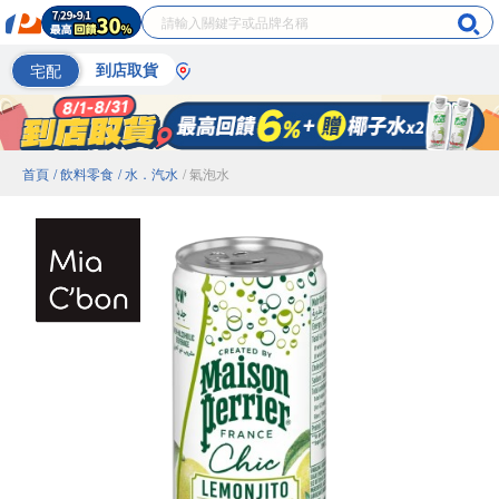
宅配
到店取貨
首頁
/ 飲料零食
/ 水．汽水
/ 氣泡水