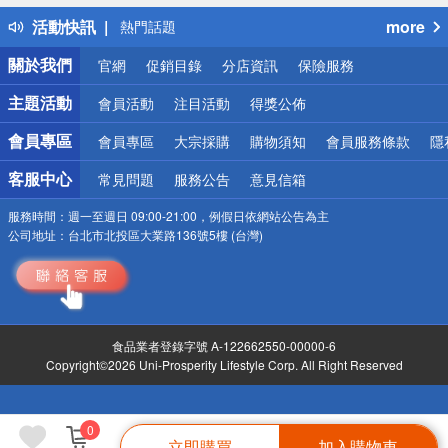
得獎公告
活動快訊
more
熱門話題
銀行優惠
關於我們
官網
促銷目錄
分店資訊
保險服務
偏遠地區配送
詐騙網頁！請小心！
主題活動
會員活動
注目活動
得獎公佈
會員專區
會員專區
大宗採購
購物須知
會員服務條款
隱
客服中心
常見問題
服務公告
意見信箱
服務時間：
週一至週日 09:00-21:00，例假日依網站公告為主
公司地址：
台北市北投區大業路136號5樓 (台灣)
食品業者登錄字號 A-122662550-00000-6
Copyright©2026 Uni-Prosperity Lifestyle Corp. All Right Reserved
0
立即購買
加入購物車