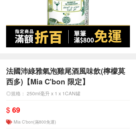
法國沛綠雅氣泡雞尾酒風味飲(檸檬莫
西多)【Mia C'bon 限定】
◎規格： 250ml毫升 x 1 x 1CAN罐
$
69
Mia C'bon(滿800免運)