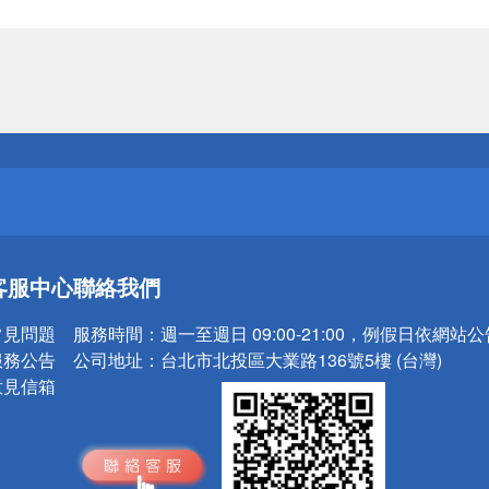
送
請小心！
送
客服中心
聯絡我們
請小心！
常見問題
服務時間：
週一至週日 09:00-21:00，例假日依網站
服務公告
公司地址：
台北市北投區大業路136號5樓 (台灣)
意見信箱