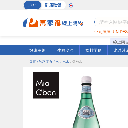
宅配
到店取貨
中元拜拜
UNIDES
巧克力
罐頭
海苔
線上商
好康主題
生鮮冷凍
飲料零食
米油沖
首頁
/ 飲料零食
/ 水．汽水
/ 氣泡水