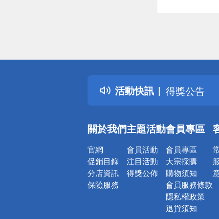
偏遠地區配
詐騙網頁！
得獎公告
活動快訊
熱門話題
銀行優惠
偏遠地區配
關於我們
主題活動
會員專區
詐騙網頁！
官網
會員活動
會員專區
促銷目錄
注目活動
大宗採購
分店資訊
得獎公佈
購物須知
保險服務
會員服務條款
隱私權政策
退貨須知