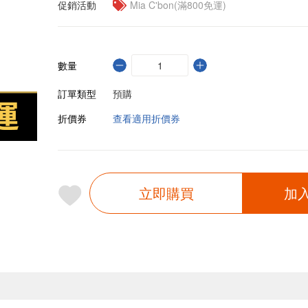
促銷活動
Mia C'bon(滿800免運)
數量
訂單類型
預購
折價券
查看適用折價券
立即購買
加