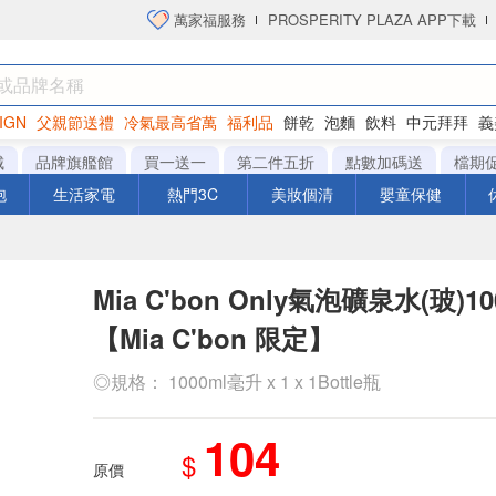
萬家福服務
PROSPERITY PLAZA APP下載
IGN
父親節送禮
冷氣最高省萬
福利品
餅乾
泡麵
飲料
中元拜拜
義
洋芋片
城
品牌旗艦館
買一送一
第二件五折
點數加碼送
檔期
泡
生活家電
熱門3C
美妝個清
嬰童保健
Mia C'bon Only氣泡礦泉水(玻)1
【Mia C'bon 限定】
◎規格： 1000ml毫升 x 1 x 1Bottle瓶
104
$
原價