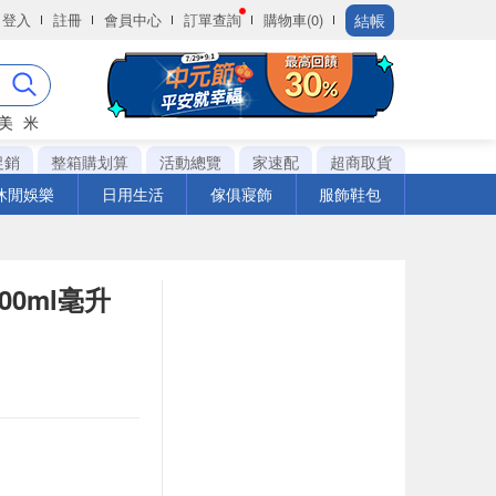
結帳
登入
註冊
會員中心
訂單查詢
購物車(0)
美
米
促銷
整箱購划算
活動總覽
家速配
超商取貨
休閒娛樂
日用生活
傢俱寢飾
服飾鞋包
000ml毫升