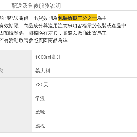
配送及售後服務說明
因船期配送關係，出貨效期為
包裝效期三分之一
為主
與有效期限，商品成分與適用注意事項皆標示於包裝或產品中
頁因拍攝關係，圖檔略有差異，實際以廠商出貨為主
案若有變動敬請參照實際商品為準
1000ml毫升
家
義大利
730天
常溫
應稅
應稅