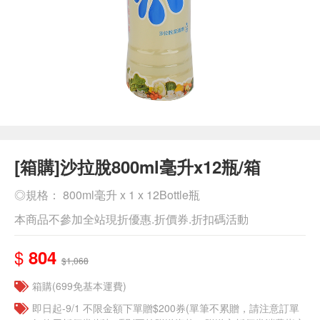
[箱購]沙拉脫800ml毫升x12瓶/箱
◎規格： 800ml毫升 x 1 x 12Bottle瓶
本商品不參加全站現折優惠.折價券.折扣碼活動
$
804
$1,068
箱購(699免基本運費)
即日起-9/1 不限金額下單贈$200券(單筆不累贈，請注意訂單