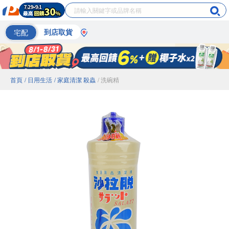
宅配
到店取貨
首頁
/ 日用生活
/ 家庭清潔 殺蟲
/ 洗碗精