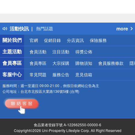
偏遠地區配送
詐騙網頁！請小心！
得獎公告
活動快訊
more
熱門話題
銀行優惠
關於我們
官網
促銷目錄
分店資訊
保險服務
偏遠地區配送
詐騙網頁！請小心！
主題活動
會員活動
注目活動
得獎公佈
會員專區
會員專區
大宗採購
購物須知
會員服務條款
隱
客服中心
常見問題
服務公告
意見信箱
服務時間：
週一至週日 09:00-21:00，例假日依網站公告為主
公司地址：
台北市北投區大業路136號5樓 (台灣)
食品業者登錄字號 A-122662550-00000-6
Copyright©2026 Uni-Prosperity Lifestyle Corp. All Right Reserved