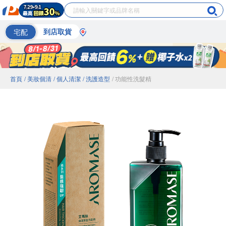
宅配
到店取貨
首頁
/ 美妝個清
/ 個人清潔
/ 洗護造型
/ 功能性洗髮精