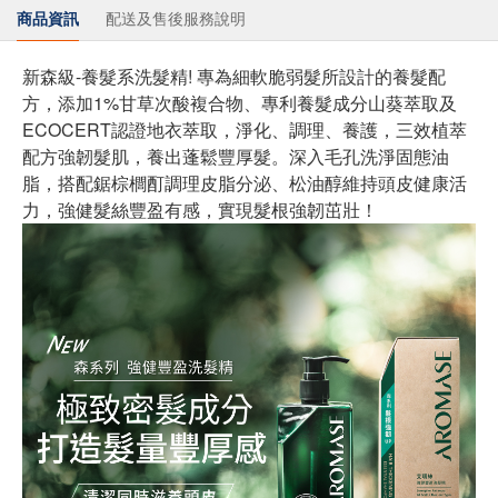
商品資訊
配送及售後服務說明
新森級-養髮系洗髮精! 專為細軟脆弱髮所設計的養髮配
方，添加1%甘草次酸複合物、專利養髮成分山葵萃取及
ECOCERT認證地衣萃取，淨化、調理、養護，三效植萃
配方強韌髮肌，養出蓬鬆豐厚髮。深入毛孔洗淨固態油
脂，搭配鋸棕櫚酊調理皮脂分泌、松油醇維持頭皮健康活
力，強健髮絲豐盈有感，實現髮根強韌茁壯！