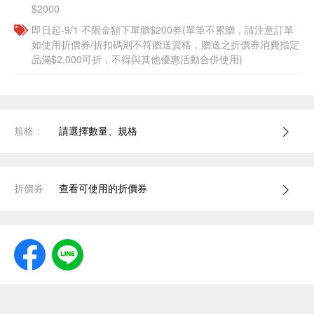
$2000
即日起-9/1 不限金額下單贈$200券(單筆不累贈，請注意訂單
如使用折價券/折扣碼則不符贈送資格，贈送之折價券消費指定
品滿$2,000可折，不得與其他優惠活動合併使用)
規格：
請選擇數量、規格
折價券
查看可使用的折價券