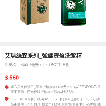
艾瑪絲森系列_強健豐盈洗髮精
◎規格： 400ml毫升 x 1 x 1BOTTLE瓶
$
580
週六美妝個清日_單筆折扣後滿1188元送80點OPENPOINT(單
筆不累贈，回饋皆以折扣後金額為計算門檻)
8/8-8/10 單筆折扣後滿$2,000享9折(單筆上限折$500)(部分商
品不適用，不得與其他促銷活動/加價購/折價券/折扣碼併用)離