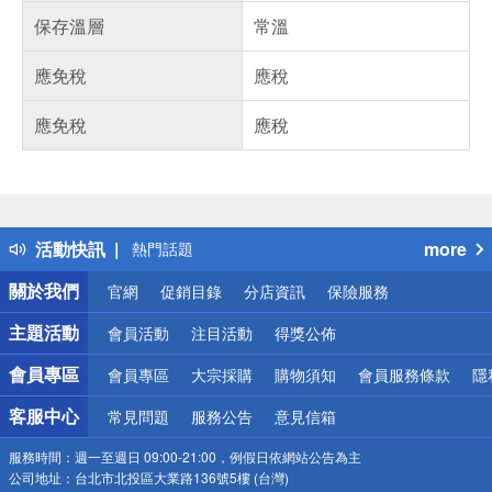
保存溫層
常溫
應免稅
應稅
應免稅
應稅
偏遠地區配送
詐騙網頁！請小心！
得獎公告
活動快訊
more
熱門話題
銀行優惠
關於我們
官網
促銷目錄
分店資訊
保險服務
偏遠地區配送
詐騙網頁！請小心！
主題活動
會員活動
注目活動
得獎公佈
會員專區
會員專區
大宗採購
購物須知
會員服務條款
隱
客服中心
常見問題
服務公告
意見信箱
服務時間：
週一至週日 09:00-21:00，例假日依網站公告為主
公司地址：
台北市北投區大業路136號5樓 (台灣)