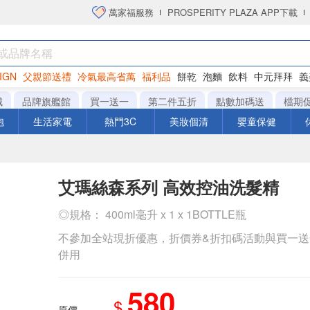
萬家福服務
PROSPERITY PLAZA APP下載
IGN
父親節送禮
冷氣最高省萬
福利品
餅乾
泡麵
飲料
中元拜拜
義
衛生紙
城
品牌旗艦館
買一送一
第二件五折
點數加碼送
檔期
泡
生活家電
熱門3C
美妝個清
嬰童保健
艾瑪絲森系列 高效控油洗髮精
◎規格： 400ml毫升 x 1 x 1BOTTLE瓶
不參加全站現折優惠，折價券&折扣碼活動與買一
併用
580
$
原價