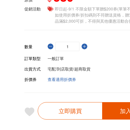
促銷活動
即日起-9/1 不限金額下單贈$200券(單
如使用折價券/折扣碼則不符贈送資格，
品滿$2,000可折，不得與其他優惠活動合
數量
訂單類型
一般訂單
出貨方式
宅配/到店取貨/超商取貨
折價券
查看適用折價券
立即購買
加