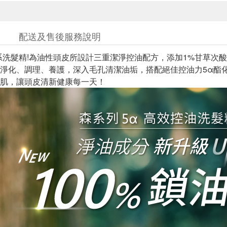
配送及售後服務說明
系洗髮精!為油性頭皮所設計三重潔淨控油配方，添加1%甘草次酸
淨化、調理、養護，深入毛孔清潔油垢，搭配絕佳控油力5α酯
肌，讓頭皮清新健康每一天！