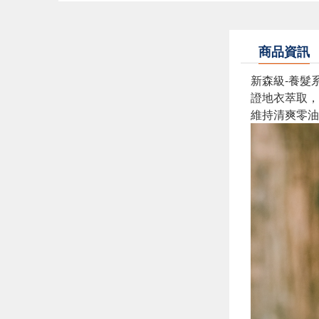
商品資訊
新森級-養髮
證地衣萃取，
維持清爽零油