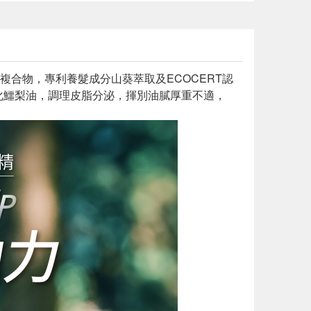
複合物，專利養髮成分山葵萃取及ECOCERT認
化鱷梨油，調理皮脂分泌，揮別油膩厚重不適，