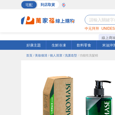
宅配
到店取貨
中元拜拜
UNIDES
海苔
巧克力
罐頭
線上商
好康主題
生鮮冷凍
飲料零食
米油沖
首頁
/ 美妝個清
/ 個人清潔
/ 洗護造型
/ 功能性洗髮精