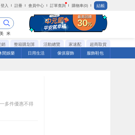
結帳
登入
註冊
會員中心
訂單查詢
購物車(0)
美
米
促銷
整箱購划算
活動總覽
家速配
超商取貨
休閒娛樂
日用生活
傢俱寢飾
服飾鞋包
送一多件優惠不得