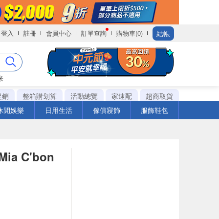
結帳
登入
註冊
會員中心
訂單查詢
購物車(0)
米
促銷
整箱購划算
活動總覽
家速配
超商取貨
休閒娛樂
日用生活
傢俱寢飾
服飾鞋包
a C'bon