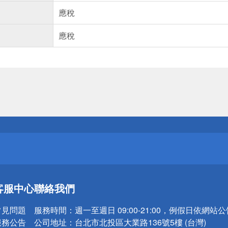
應稅
應稅
送
請小心！
送
客服中心
聯絡我們
請小心！
常見問題
服務時間：
週一至週日 09:00-21:00，例假日依網站
服務公告
公司地址：
台北市北投區大業路136號5樓 (台灣)