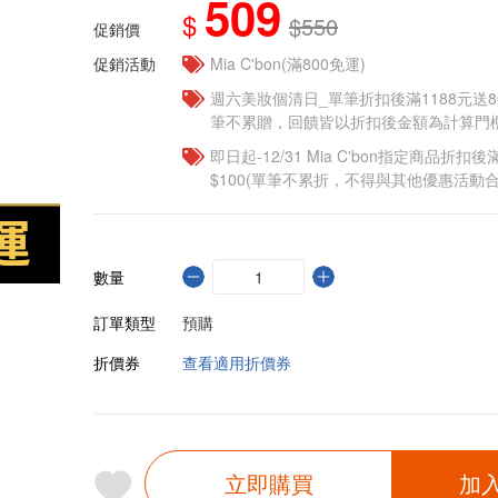
509
$
$550
促銷價
促銷活動
Mia C'bon(滿800免運)
週六美妝個清日_單筆折扣後滿1188元送80點
筆不累贈，回饋皆以折扣後金額為計算門檻
即日起-12/31 Mia C'bon指定商品折扣後滿
$100(單筆不累折，不得與其他優惠活動合
數量
訂單類型
預購
折價券
查看適用折價券
立即購買
加