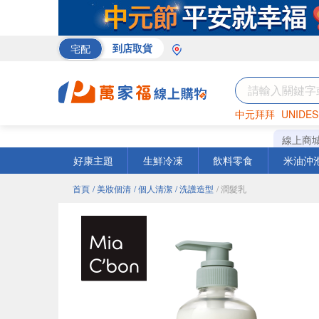
宅配
到店取貨
中元拜拜
UNIDES
巧克力
罐頭
海苔
線上商
好康主題
生鮮冷凍
飲料零食
米油沖
首頁
/ 美妝個清
/ 個人清潔
/ 洗護造型
/ 潤髮乳