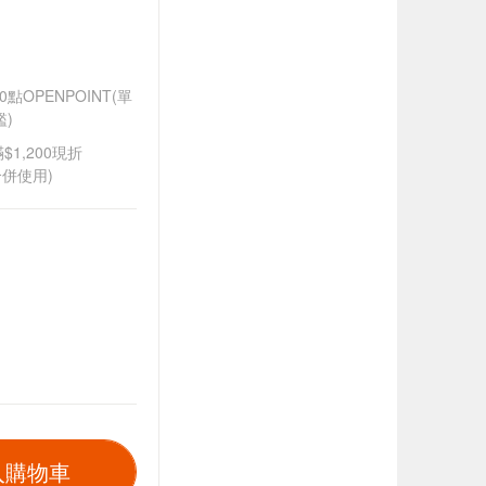
OPENPOINT(單
)
$1,200現折
併使用)
入購物車