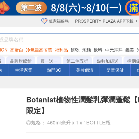
萬家福服務
PROSPERITY PLAZA APP下載
IGN
高蛋白
冷氣最高省萬
福利品
餅乾
泡麵
飲料
中元拜拜
義美
洋芋片
城
品牌旗艦館
買一送一
第二件五折
點數加碼送
檔期
泡
生活家電
熱門3C
美妝個清
嬰童保健
Botanist植物性潤髮乳彈潤蓬鬆【Mi
限定】
◎規格： 460ml毫升 x 1 x 1BOTTLE瓶