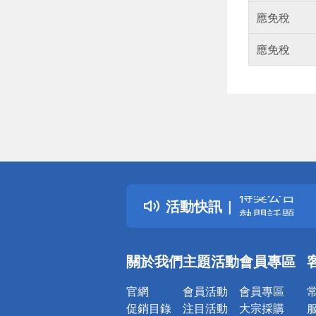
應免稅
應免稅
偏遠地區配
詐騙網頁！
得獎公告
活動快訊
熱門話題
銀行優惠
偏遠地區配
關於我們
主題活動
會員專區
詐騙網頁！
官網
會員活動
會員專區
促銷目錄
注目活動
大宗採購