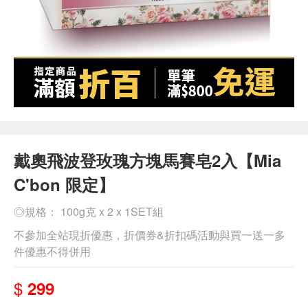
戴奧飛波登玫瑰方塊馬賽皂2入【Mia
C'bon 限定】
◎規格： 100g克 x 2 x 1SET組
不參加全站現折優惠，折價券&折扣碼活動與買一送一多
件優惠不得併用
$
299