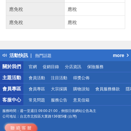
應免稅
應稅
應免稅
應稅
偏遠地區配送
詐騙網頁！請小心！
得獎公告
活動快訊
more
熱門話題
銀行優惠
關於我們
官網
促銷目錄
分店資訊
保險服務
偏遠地區配送
詐騙網頁！請小心！
主題活動
會員活動
注目活動
得獎公佈
會員專區
會員專區
大宗採購
購物須知
會員服務條款
隱
客服中心
常見問題
服務公告
意見信箱
服務時間：
週一至週日 09:00-21:00，例假日依網站公告為主
公司地址：
台北市北投區大業路136號5樓 (台灣)