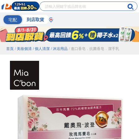
宅配
到店取貨
首頁
/ 美妝個清
/ 個人清潔
/ 沐浴用品
/ 進口香皂．抗菌香皂．潔手乳