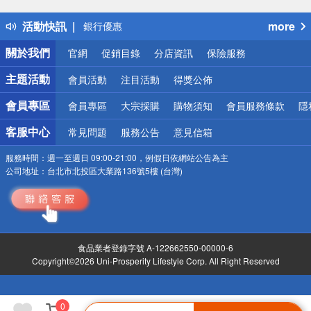
熱門話題
活動快訊
more
銀行優惠
偏遠地區配送
關於我們
官網
促銷目錄
分店資訊
保險服務
詐騙網頁！請小心！
主題活動
會員活動
注目活動
得獎公佈
會員專區
會員專區
大宗採購
購物須知
會員服務條款
隱
客服中心
常見問題
服務公告
意見信箱
服務時間：
週一至週日 09:00-21:00，例假日依網站公告為主
公司地址：
台北市北投區大業路136號5樓 (台灣)
食品業者登錄字號 A-122662550-00000-6
Copyright©2026 Uni-Prosperity Lifestyle Corp. All Right Reserved
0