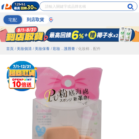
宅配
到店取貨
首頁
/ 美妝個清
/ 美妝保養
/ 彩妝．護唇膏
/ 化妝棉．配件