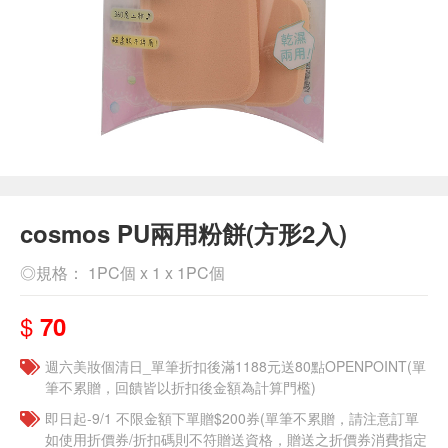
cosmos PU兩用粉餅(方形2入)
◎規格： 1PC個 x 1 x 1PC個
$
70
週六美妝個清日_單筆折扣後滿1188元送80點OPENPOINT(單
筆不累贈，回饋皆以折扣後金額為計算門檻)
即日起-9/1 不限金額下單贈$200券(單筆不累贈，請注意訂單
如使用折價券/折扣碼則不符贈送資格，贈送之折價券消費指定