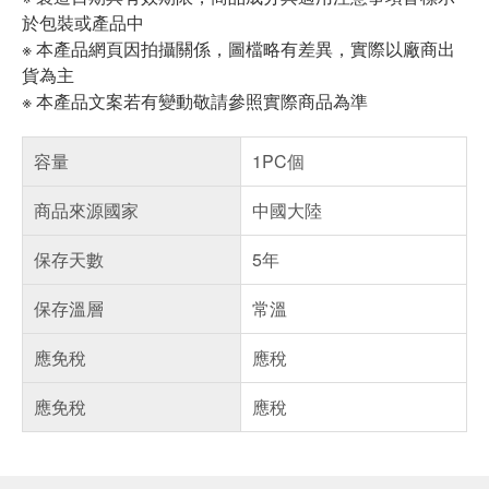
於包裝或產品中
※ 本產品網頁因拍攝關係，圖檔略有差異，實際以廠商出
貨為主
※ 本產品文案若有變動敬請參照實際商品為準
容量
1PC個
商品來源國家
中國大陸
保存天數
5年
保存溫層
常溫
應免稅
應稅
應免稅
應稅
偏遠地區配送
詐騙網頁！請小心！
得獎公告