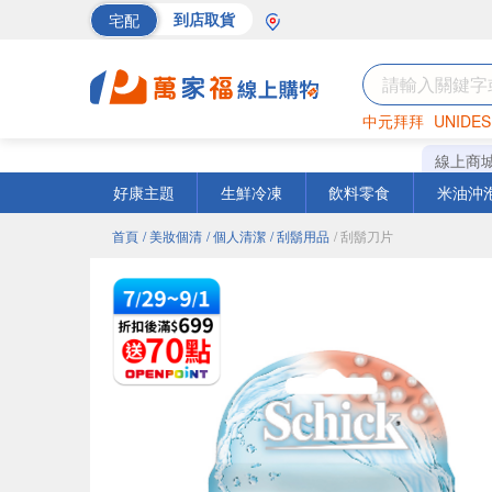
宅配
到店取貨
中元拜拜
UNIDES
巧克力
罐頭
海苔
線上商
好康主題
生鮮冷凍
飲料零食
米油沖
首頁
/ 美妝個清
/ 個人清潔
/ 刮鬍用品
/ 刮鬍刀片