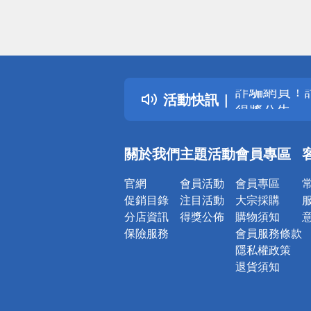
偏遠地區配
詐騙網頁！
活動快訊
得獎公告
熱門話題
銀行優惠
關於我們
主題活動
會員專區
偏遠地區配
詐騙網頁！
官網
會員活動
會員專區
促銷目錄
注目活動
大宗採購
分店資訊
得獎公佈
購物須知
保險服務
會員服務條款
隱私權政策
退貨須知