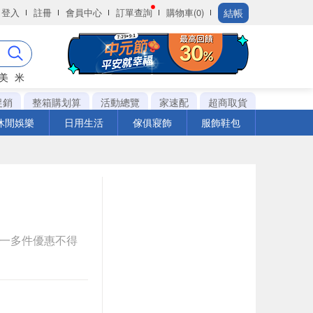
結帳
登入
註冊
會員中心
訂單查詢
購物車(0)
美
米
促銷
整箱購划算
活動總覽
家速配
超商取貨
休閒娛樂
日用生活
傢俱寢飾
服飾鞋包
送一多件優惠不得