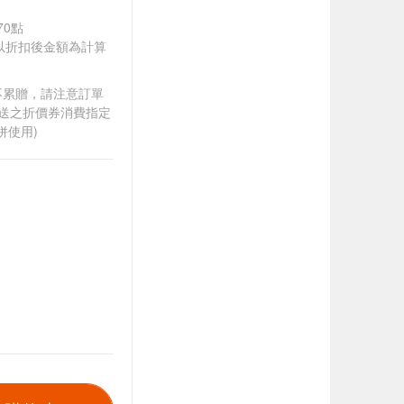
70點
饋皆以折扣後金額為計算
筆不累贈，請注意訂單
贈送之折價券消費指定
併使用)