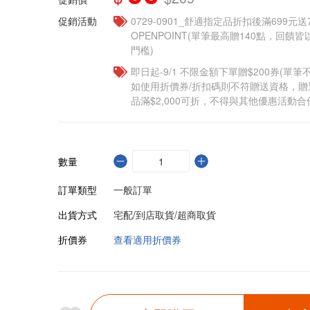
促銷活動
0729-0901_舒適指定品折扣後滿699元送
OPENPOINT(單筆最高贈140點，回
門檻)
即日起-9/1 不限金額下單贈$200券(單
如使用折價券/折扣碼則不符贈送資格，
品滿$2,000可折，不得與其他優惠活動合
數量
訂單類型
一般訂單
出貨方式
宅配/到店取貨/超商取貨
折價券
查看適用折價券