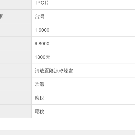
1PC片
家
台灣
1.6000
9.8000
1800天
請放置陰涼乾燥處
常溫
應稅
應稅