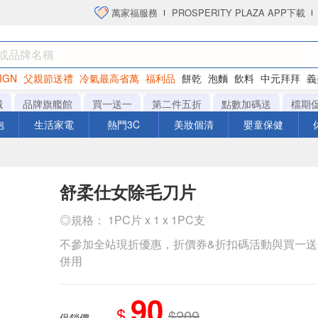
萬家福服務
PROSPERITY PLAZA APP下載
IGN
父親節送禮
冷氣最高省萬
福利品
餅乾
泡麵
飲料
中元拜拜
義
洋芋片
城
品牌旗艦館
買一送一
第二件五折
點數加碼送
檔期
泡
生活家電
熱門3C
美妝個清
嬰童保健
舒柔仕女除毛刀片
◎規格： 1PC片 x 1 x 1PC支
不參加全站現折優惠，折價券&折扣碼活動與買一
併用
90
$
$209
促銷價