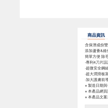
商品資訊
含保溼成份雙
添加蘆薈&維
簡單方便 除
‧專利4刀片
‧超微安全鋼
‧超大潤滑板
‧加大護膚前
※ 製造日期
※ 本產品網
※ 本產品文