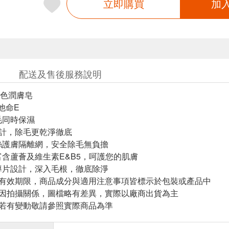
立即購買
加
配送及售後服務說明
色潤膚皂
他命E
毛同時保濕
設計，除毛更乾淨徹底
絲護膚隔離網，安全除毛無負擔
富含蘆薈及維生素E&B5，呵護您的肌膚
導片設計，深入毛根，徹底除淨
與有效期限，商品成分與適用注意事項皆標示於包裝或產品中
頁因拍攝關係，圖檔略有差異，實際以廠商出貨為主
案若有變動敬請參照實際商品為準