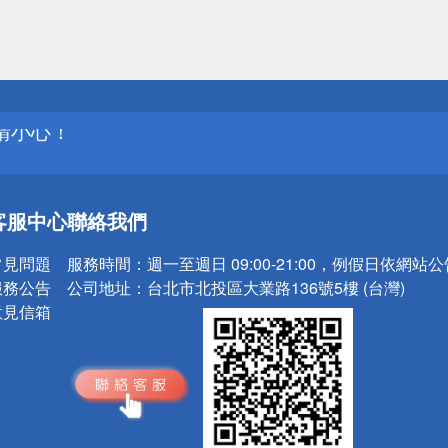
送
請小心！
客服中心
聯絡我們
送
請小心！
常見問題
服務時間：
週一至週日 09:00-21:00，例假日依網站
服務公告
公司地址：
台北市北投區大業路136號5樓 (台灣)
意見信箱