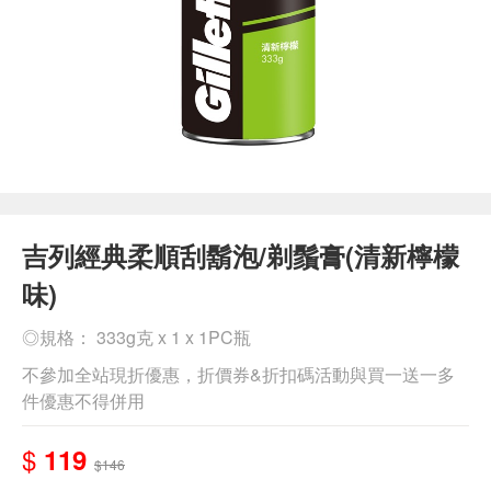
吉列經典柔順刮鬍泡/剃鬚膏(清新檸檬
味)
◎規格： 333g克 x 1 x 1PC瓶
不參加全站現折優惠，折價券&折扣碼活動與買一送一多
件優惠不得併用
$
119
$146