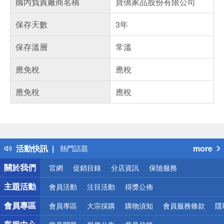
國內負責廠商名稱
寶僑家品股份有限公司
保存天數
3年
保存溫層
常溫
應免稅
應稅
應免稅
應稅
偏遠地區配送
詐騙網頁！請小心！
得獎公告
活動快訊
more
熱門話題
銀行優惠
關於我們
官網
促銷目錄
分店資訊
保險服務
偏遠地區配送
詐騙網頁！請小心！
主題活動
會員活動
注目活動
得獎公佈
會員專區
會員專區
大宗採購
購物須知
會員服務條款
隱