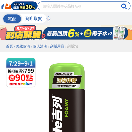
宅配
到店取貨
首頁
/ 美妝個清
/ 個人清潔
/ 刮鬍用品
/ 刮鬍泡