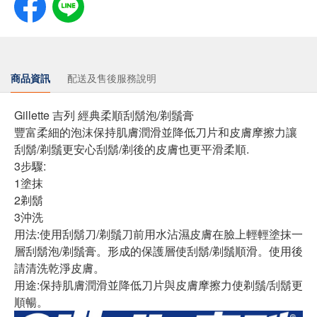
商品資訊
配送及售後服務說明
Gillette 吉列 經典柔順刮鬍泡/剃鬚膏
豐富柔細的泡沫保持肌膚潤滑並降低刀片和皮膚摩擦力讓
刮鬍/剃鬚更安心刮鬍/剃後的皮膚也更平滑柔順.
3步驟:
1塗抹
2剃鬍
3沖洗
用法:使用刮鬍刀/剃鬚刀前用水沾濕皮膚在臉上輕輕塗抹一
層刮鬍泡/剃鬚膏。形成的保護層使刮鬍/剃鬚順滑。使用後
請清洗乾淨皮膚。
用途:保持肌膚潤滑並降低刀片與皮膚摩擦力使剃鬚/刮鬍更
順暢。