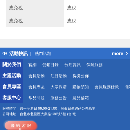
應免稅
應稅
應免稅
應稅
偏遠地區配送
詐騙網頁！請小心！
得獎公告
活動快訊
more
熱門話題
銀行優惠
關於我們
官網
促銷目錄
分店資訊
保險服務
偏遠地區配送
詐騙網頁！請小心！
主題活動
會員活動
注目活動
得獎公佈
會員專區
會員專區
大宗採購
購物須知
會員服務條款
隱
客服中心
常見問題
服務公告
意見信箱
服務時間：
週一至週日 09:00-21:00，例假日依網站公告為主
公司地址：
台北市北投區大業路136號5樓 (台灣)