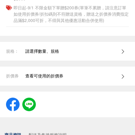
即日起-9/1 不限金額下單贈$200券(單筆不累贈，請注意訂單
如使用折價券/折扣碼則不符贈送資格，贈送之折價券消費指定
品滿$2,000可折，不得與其他優惠活動合併使用)
規格：
請選擇數量、規格
折價券
查看可使用的折價券
商品資訊
配送及售後服務說明