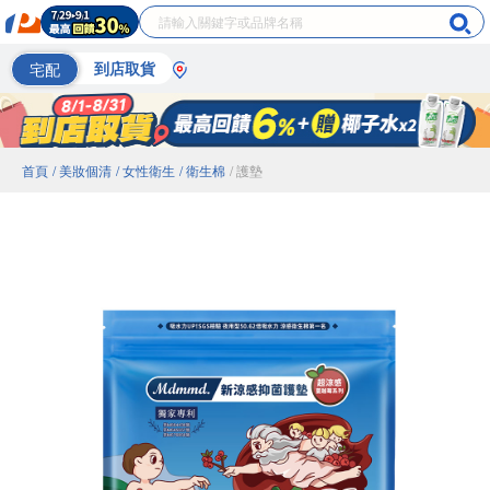
宅配
到店取貨
首頁
/ 美妝個清
/ 女性衛生
/ 衛生棉
/ 護墊