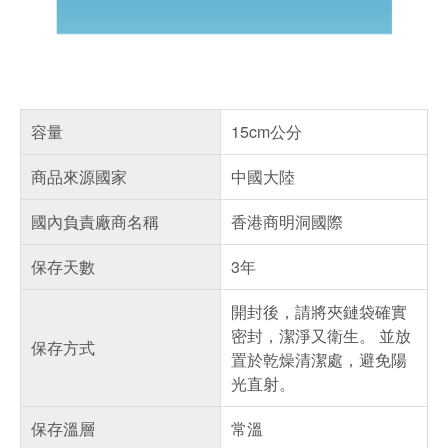
容量
15cm公分
商品來源國家
中國大陸
國內負責廠商名稱
香港商明洞國際
保存天數
3年
開封後，請將夾鏈袋確實
密封，潔淨又衛生。 並放
保存方式
置於乾燥清潔處，避免陽
光直射。
保存溫層
常溫