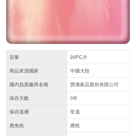
容量
20PC片
商品來源國家
中國大陸
國內負責廠商名稱
寶僑家品股份有限公司
保存天數
3年
保存溫層
常溫
應免稅
應稅