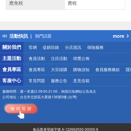
應免稅
應稅
偏遠地區配送
詐騙網頁！請小心！
得獎公告
熱門話題
活動快訊
more
銀行優惠
偏遠地區配送
關於我們
官網
促銷目錄
分店資訊
保險服務
詐騙網頁！請小心！
主題活動
會員活動
注目活動
得獎公佈
會員專區
會員專區
大宗採購
購物須知
會員服務條款
隱
客服中心
常見問題
服務公告
意見信箱
服務時間：
週一至週日 09:00-21:00，例假日依網站公告為主
公司地址：
台北市北投區大業路136號5樓 (台灣)
食品業者登錄字號 A-122662550-00000-6