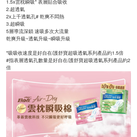
1.5x雲枕瞬吸* 表層貼合吸收
2.超透氣
2x上千透氣孔# 乾爽不悶熱
3.超瞬吸
5層導流深鎖 速吸多次大流量
乾爽升級~透氣升級~瞬吸升級
*吸吸收速度是好自在/護舒寶超吸透氣系列產品約1.5倍
#指表層透氣孔數量是好自在/護舒寶超吸透氣系列產品約2
倍