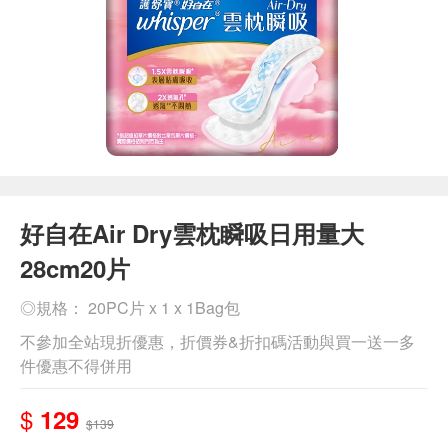
好自在Air Dry雲枕瞬吸日用量大
28cm20片
◎規格： 20PC片 x 1 x 1Bag包
不參加全站現折優惠，折價券&折扣碼活動與買一送一多
件優惠不得併用
$
129
$139