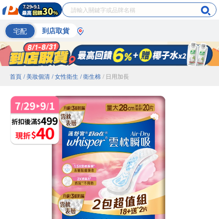
宅配
到店取貨
首頁
/ 美妝個清
/ 女性衛生
/ 衛生棉
/ 日用加長