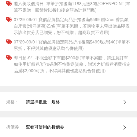
週六美妝個清日_單筆折扣後滿1188元送80點OPENPOINT(單
筆不累贈，回饋皆以折扣後金額為計算門檻)
07/29-09/01 寶僑品牌指定商品折扣後滿$599 贈Crest香氛鎖
白牙膏(海洋薄荷)乙條(單筆不累贈，若購物車未帶出贈品即表
示該出貨分店已贈完，恕不補贈；超商取貨不適用)
07/29-09/01 寶僑品牌指定商品折扣後滿$499現折$40(單筆不
累折，不得與其他優惠活動合併使用)
即日起-9/1 不限金額下單贈$200券(單筆不累贈，請注意訂單
如使用折價券/折扣碼則不符贈送資格，贈送之折價券消費指定
品滿$2,000可折，不得與其他優惠活動合併使用)
規格：
請選擇數量、規格
折價券
查看可使用的折價券