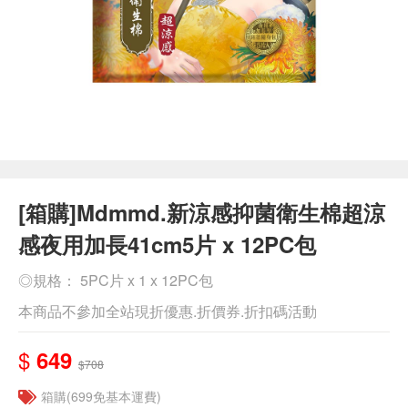
[箱購]Mdmmd.新涼感抑菌衛生棉超涼
感夜用加長41cm5片 x 12PC包
◎規格： 5PC片 x 1 x 12PC包
本商品不參加全站現折優惠.折價券.折扣碼活動
$
649
$708
箱購(699免基本運費)