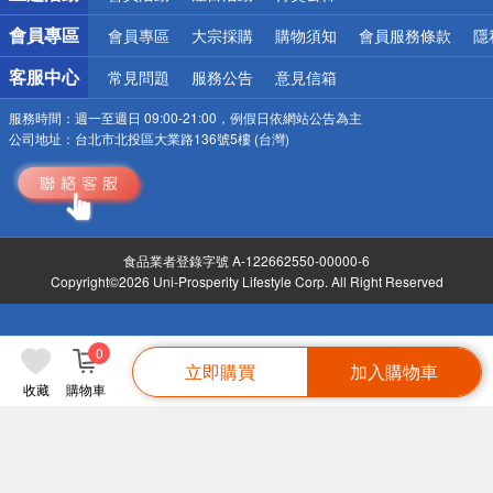
會員專區
會員專區
大宗採購
購物須知
會員服務條款
隱
客服中心
常見問題
服務公告
意見信箱
服務時間：
週一至週日 09:00-21:00，例假日依網站公告為主
公司地址：
台北市北投區大業路136號5樓 (台灣)
食品業者登錄字號 A-122662550-00000-6
Copyright©2026 Uni-Prosperity Lifestyle Corp. All Right Reserved
0
立即購買
加入購物車
收藏
購物車