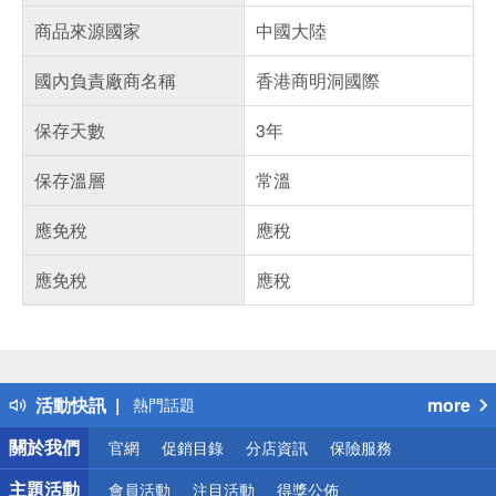
商品來源國家
中國大陸
國內負責廠商名稱
香港商明洞國際
保存天數
3年
保存溫層
常溫
應免稅
應稅
應免稅
應稅
偏遠地區配送
詐騙網頁！請小心！
得獎公告
活動快訊
more
熱門話題
銀行優惠
關於我們
官網
促銷目錄
分店資訊
保險服務
偏遠地區配送
詐騙網頁！請小心！
主題活動
會員活動
注目活動
得獎公佈