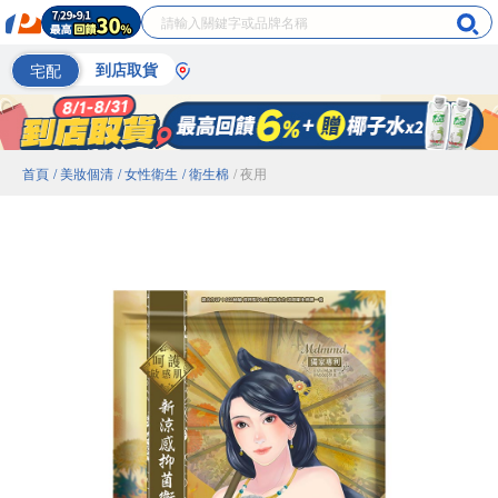
宅配
到店取貨
首頁
/ 美妝個清
/ 女性衛生
/ 衛生棉
/ 夜用