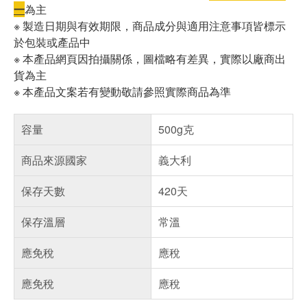
一
為主
※ 製造日期與有效期限，商品成分與適用注意事項皆標示
於包裝或產品中
※ 本產品網頁因拍攝關係，圖檔略有差異，實際以廠商出
貨為主
※ 本產品文案若有變動敬請參照實際商品為準
容量
500g克
商品來源國家
義大利
保存天數
420天
保存溫層
常溫
應免稅
應稅
應免稅
應稅