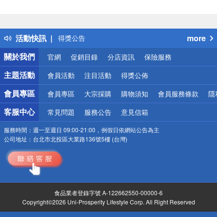
偏遠地區配送
詐騙網頁！請小心！
得獎公告
活動快訊
more
熱門話題
銀行優惠
關於我們
官網
促銷目錄
分店資訊
保險服務
偏遠地區配送
詐騙網頁！請小心！
主題活動
會員活動
注目活動
得獎公佈
會員專區
會員專區
大宗採購
購物須知
會員服務條款
隱
客服中心
常見問題
服務公告
意見信箱
服務時間：
週一至週日 09:00-21:00，例假日依網站公告為主
公司地址：
台北市北投區大業路136號5樓 (台灣)
食品業者登錄字號 A-122662550-00000-6
Copyright©2026 Uni-Prosperity Lifestyle Corp. All Right Reserved