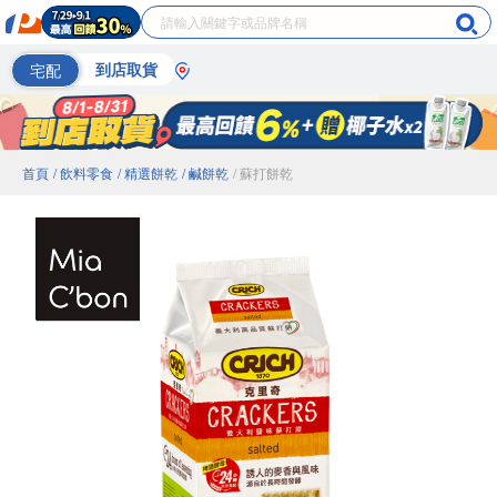
宅配
到店取貨
首頁
/ 飲料零食
/ 精選餅乾
/ 鹹餅乾
/ 蘇打餅乾