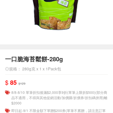
一口脆海苔鬆餅-280g
◎規格： 280g克 x 1 x 1Pack包
$
85
$129
8/8-8/10 單筆折扣後滿$2,000享9折(單筆上限折$500)(部分商
品不適用，不得與其他促銷活動/加價購/折價券/折扣碼併用)離
$2000
即日起-9/1 不限金額下單贈$200券(單筆不累贈，請注意訂單