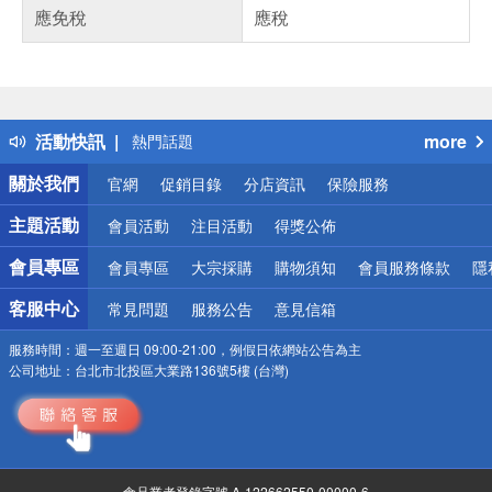
應免稅
應稅
偏遠地區配送
詐騙網頁！請小心！
得獎公告
活動快訊
more
熱門話題
銀行優惠
關於我們
官網
促銷目錄
分店資訊
保險服務
偏遠地區配送
詐騙網頁！請小心！
主題活動
會員活動
注目活動
得獎公佈
會員專區
會員專區
大宗採購
購物須知
會員服務條款
隱
客服中心
常見問題
服務公告
意見信箱
服務時間：
週一至週日 09:00-21:00，例假日依網站公告為主
公司地址：
台北市北投區大業路136號5樓 (台灣)
食品業者登錄字號 A-122662550-00000-6