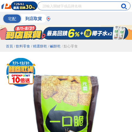
宅配
到店取貨
首頁
/ 飲料零食
/ 精選餅乾
/ 鹹餅乾
/ 點心零食